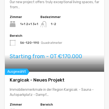
Our new project offers truly exceptional living spaces, far
from…
Zimmer
Badezimmer
1+1 2+1 3+1
1-2
Bereich
56-120-190
Quadratmeter
Starting from - OT €170.000
Ausgewählt
Kargicak - Neues Projekt
Immobilienmerkmale in der Region Kargicak: - Sauna -
Autoparkplatz - Dampf...
Zimmer
Bereich