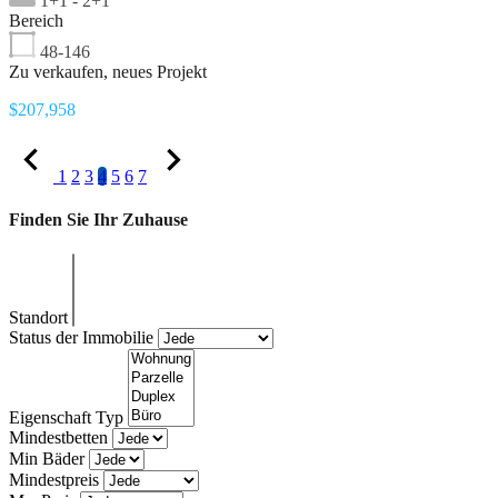
1+1 - 2+1
Bereich
48-146
Zu verkaufen, neues Projekt
$207,958
1
2
3
4
5
6
7
Finden Sie Ihr Zuhause
Standort
Status der Immobilie
Eigenschaft Typ
Mindestbetten
Min Bäder
Mindestpreis