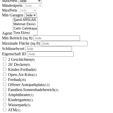
MaxPreis
Mindestpreis
MaxPreis
Min Garagen
Agent
Min Bereich
(sq ft)
Maximale Fläche
(sq ft)
Schlüsselwort
Eigenschaft ID
2 Geschichten
(0)
26' Decken
(0)
Kinder-Freibad
(8)
Open-Air-Kino
(1)
Freibad
(28)
Offener Autoparkplatz
(12)
Familien-Sonnenbadebereich
(1)
Amphitheater
(1)
Kindergarten
(1)
Wasserpark
(5)
ATM
(1)