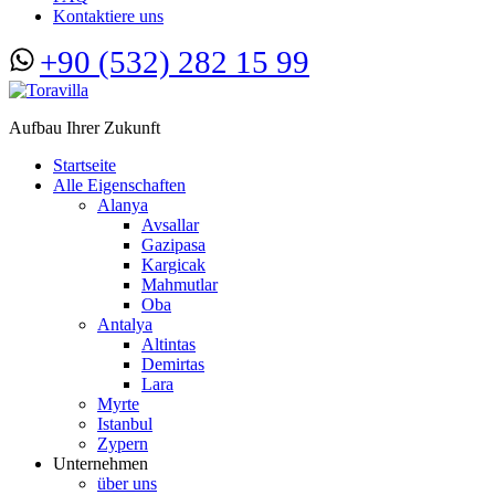
Kontaktiere uns
+90 (532) 282 15 99
Aufbau Ihrer Zukunft
Startseite
Alle Eigenschaften
Alanya
Avsallar
Gazipasa
Kargicak
Mahmutlar
Oba
Antalya
Altintas
Demirtas
Lara
Myrte
Istanbul
Zypern
Unternehmen
über uns