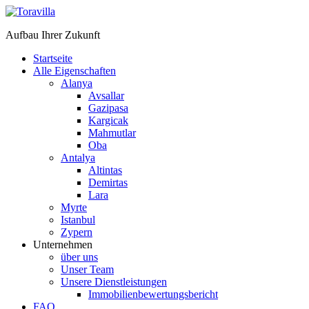
Aufbau Ihrer Zukunft
Startseite
Alle Eigenschaften
Alanya
Avsallar
Gazipasa
Kargicak
Mahmutlar
Oba
Antalya
Altintas
Demirtas
Lara
Myrte
Istanbul
Zypern
Unternehmen
über uns
Unser Team
Unsere Dienstleistungen
Immobilienbewertungsbericht
FAQ