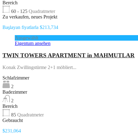
Bereich
60 - 125
Quadratmeter
Zu verkaufen, neues Projekt
Başlayan fiyatlarla $213,734
Ausgewählt
Eigentum ansehen
TWIN TOWERS APARTMENT in MAHMUTLAR
Konak Zwillingstürme 2+1 möbliert...
Schlafzimmer
2
Badezimmer
2
Bereich
85
Quadratmeter
Gebraucht
$231,064