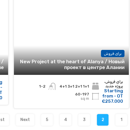
برای فروش
 /
New Project at the heart of Alanya / Новый
ле
проект в центре Алании
برای فروش،
g
پروژه جدید
1+1 2+1 3+1 4+1
1-2
-
Starting
T
60-197
from - OT
0
sq m
€257.000
st
Next
5
4
3
2
1