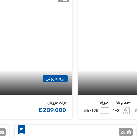
برای فروش
حمام ها
حوزه
برای فروش
€209.000
56-195
1-2
26