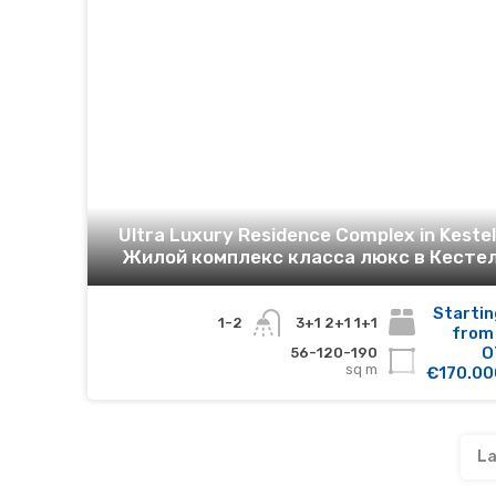
Ultra Luxury Residence Complex in Kestel
Жилой комплекс класса люкс в Кесте
Startin
1+1 2+1 3+1
1-2
from 
O
56-120-190
sq m
€170.00
La