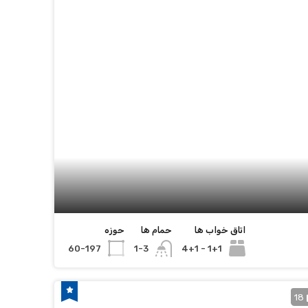
اتاق خواب ها
حمام ها
حوزه
60-197
1+1 - 4+1
1-3
18