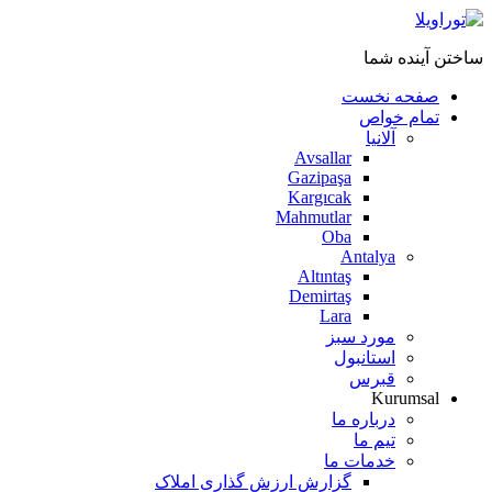
ساختن آینده شما
صفحه نخست
تمام خواص
آلانیا
Avsallar
Gazipaşa
Kargıcak
Mahmutlar
Oba
Antalya
Altıntaş
Demirtaş
Lara
مورد سبز
استانبول
قبرس
Kurumsal
درباره ما
تیم ما
خدمات ما
گزارش ارزش گذاری املاک