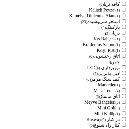
کافه تریا
(9)
Kaliteli Peyzaj
(1)
Kamelya Dinlenma Alanı
(1)
استخر سرپوشیده
(23)
پارکینگ
(4)
دربان
(3)
Kış Bahçesi
(1)
Konferans Salonu
(1)
Koşu Pisti
(1)
اتاق رختشویی
(0)
چمن
(0)
نورپردازی LED
(4)
لابی-پذیرایی
(5)
کف سنگ مرمر
(0)
Marketler
(1)
Masa Tenisi
(4)
اتاق ماساژ
(6)
Meyve Bahçeleri
(0)
Mini Golf
(0)
Mini Kulüp
(1)
در کنار Busway
(0)
کنار راه شلوغ
(0)