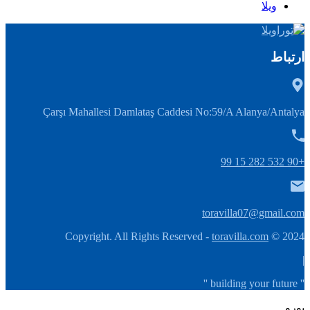
ویلا
ارتباط
Çarşı Mahallesi Damlataş Caddesi No:59/A Alanya/Antalya
+90 532 282 15 99
toravilla07@gmail.com
toravilla.com
2024 © Copyright. All Rights Reserved -
|
'' building your future ''
یورو