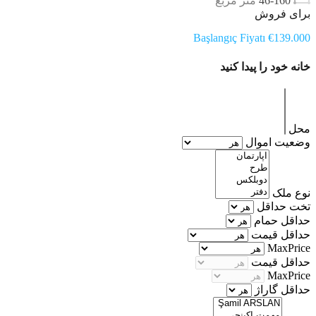
46-160
متر مربع
برای فروش
Başlangıç Fiyatı €139.000
خانه خود را پیدا کنید
محل
وضعیت اموال
نوع ملک
تخت حداقل
حداقل حمام
حداقل قیمت
MaxPrice
حداقل قیمت
MaxPrice
حداقل گاراژ