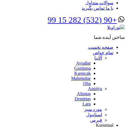
سوالات متداول
با ما تماس بگیرید
+90 (532) 282 15 99
ساختن آینده شما
صفحه نخست
تمام خواص
آلانیا
Avsallar
Gazipaşa
Kargıcak
Mahmutlar
Oba
Antalya
Altıntaş
Demirtaş
Lara
مورد سبز
استانبول
قبرس
Kurumsal