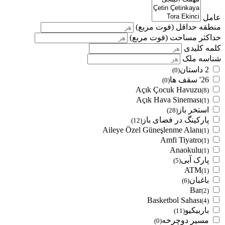
عامل
منطقه حداقل
(فوت مربع)
حداکثر مساحت
(فوت مربع)
کلمه کلیدی
شناسه ملک
2 داستان
(0)
26' سقف ها
(0)
Açık Çocuk Havuzu
(8)
Açık Hava Sineması
(1)
استخر باز
(28)
پارکینگ در فضای باز
(12)
Aileye Özel Güneşlenme Alanı
(1)
Amfi Tiyatro
(1)
Anaokulu
(1)
پارک آبی
(5)
ATM
(1)
باغبان
(6)
Bar
(2)
Basketbol Sahası
(4)
باربیکیو
(11)
مسیر دوچرخه
(0)