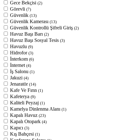
Gece Bekçisi
(2)
Görevli
(7)
Güvenlik
(13)
Güvenlik Kamerası
(13)
Güvenlik Kontrollü Şifreli Giriş
(2)
Havuz Başı Barı
(2)
Havuz Başı Sosyal Tesis
(3)
Havuzlu
(9)
Hidrofor
(3)
İnterkom
(6)
İnternet
(4)
İş Salonu
(1)
Jakuzi
(4)
Jenaratör
(14)
Kafe Ve Fırın
(1)
Kafeterya
(9)
Kaliteli Peyzaj
(1)
Kamelya Dinlenma Alanı
(1)
Kapalı Havuz
(23)
Kapalı Otopark
(4)
Kapıcı
(3)
Kış Bahçesi
(1)