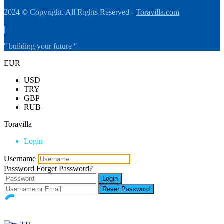
2024 © Copyright. All Rights Reserved -
Toravilla.com
|
'' building your future ''
EUR
USD
TRY
GBP
RUB
Toravilla
Login
Username
Password
Forget Password?
Login
Reset Password