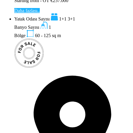
Starting from - OT €257.000
Daha fazlası..
Yatak Odası Sayısı
1+1 3+1
Banyo Sayısı
1
Bölge
60 - 125
sq m