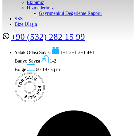
Ekibimiz
Hizmetlerimiz
Gayrimenkul Değerleme Raporu
SSS
Bize Ulaşın
+90 (532) 282 15 99
Yatak Odası Sayısı
1+1 2+1 3+1 4+1
Banyo Sayısı
1-2
Bölge
60-197
sq m