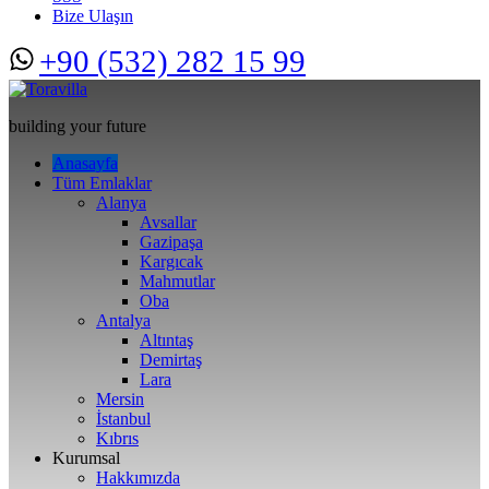
Bize Ulaşın
+90 (532) 282 15 99
building your future
Anasayfa
Tüm Emlaklar
Alanya
Avsallar
Gazipaşa
Kargıcak
Mahmutlar
Oba
Antalya
Altıntaş
Demirtaş
Lara
Mersin
İstanbul
Kıbrıs
Kurumsal
Hakkımızda