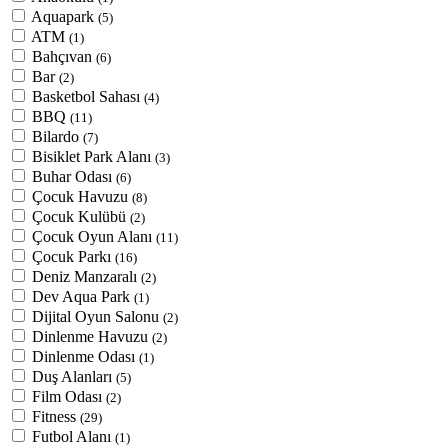
Aquapark
(5)
ATM
(1)
Bahçıvan
(6)
Bar
(2)
Basketbol Sahası
(4)
BBQ
(11)
Bilardo
(7)
Bisiklet Park Alanı
(3)
Buhar Odası
(6)
Çocuk Havuzu
(8)
Çocuk Kulübü
(2)
Çocuk Oyun Alanı
(11)
Çocuk Parkı
(16)
Deniz Manzaralı
(2)
Dev Aqua Park
(1)
Dijital Oyun Salonu
(2)
Dinlenme Havuzu
(2)
Dinlenme Odası
(1)
Duş Alanları
(5)
Film Odası
(2)
Fitness
(29)
Futbol Alanı
(1)