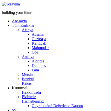
building your future
Anasayfa
Tüm Emlaklar
Alanya
Avsallar
Gazipaşa
Kargıcak
Mahmutlar
Oba
Antalya
Altıntaş
Demirtaş
Lara
Mersin
İstanbul
Kıbrıs
Kurumsal
Hakkımızda
Ekibimiz
Hizmetlerimiz
Gayrimenkul Değerleme Raporu
SSS