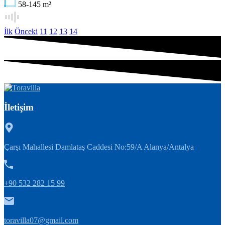
58-145
m²
İlk
Önceki
11
12
13
14
İletişim
Çarşı Mahallesi Damlataş Caddesi No:59/A Alanya/Antalya
+90 532 282 15 99
toravilla07@gmail.com