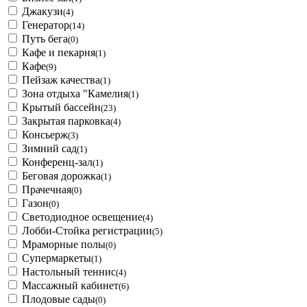
Джакузи
(4)
Генератор
(14)
Путь бега
(0)
Кафе и пекарня
(1)
Кафе
(9)
Пейзаж качества
(1)
Зона отдыха "Камелия
(1)
Крытый бассейн
(23)
Закрытая парковка
(4)
Консьерж
(3)
Зимний сад
(1)
Конференц-зал
(1)
Беговая дорожка
(1)
Прачечная
(0)
Газон
(0)
Светодиодное освещение
(4)
Лобби-Стойка регистрации
(5)
Мраморные полы
(0)
Супермаркеты
(1)
Настольный теннис
(4)
Массажный кабинет
(6)
Плодовые сады
(0)