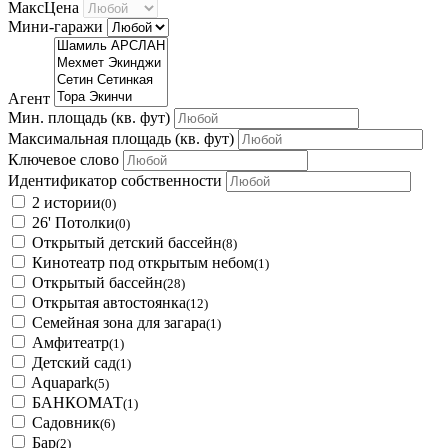
МаксЦена
Мини-гаражи
Агент
Мин. площадь
(кв. фут)
Максимальная площадь
(кв. фут)
Ключевое слово
Идентификатор собственности
2 истории
(0)
26' Потолки
(0)
Открытый детский бассейн
(8)
Кинотеатр под открытым небом
(1)
Открытый бассейн
(28)
Открытая автостоянка
(12)
Семейная зона для загара
(1)
Амфитеатр
(1)
Детский сад
(1)
Aquapark
(5)
БАНКОМАТ
(1)
Садовник
(6)
Бар
(2)