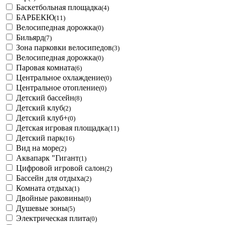
Баскетбольная площадка
(4)
БАРБЕКЮ
(11)
Велосипедная дорожка
(0)
Бильярд
(7)
Зона парковки велосипедов
(3)
Велосипедная дорожка
(0)
Паровая комната
(6)
Центральное охлаждение
(0)
Центральное отопление
(0)
Детский бассейн
(8)
Детский клуб
(2)
Детский клуб+
(0)
Детская игровая площадка
(11)
Детский парк
(16)
Вид на море
(2)
Аквапарк "Гигант
(1)
Цифровой игровой салон
(2)
Бассейн для отдыха
(2)
Комната отдыха
(1)
Двойные раковины
(0)
Душевые зоны
(5)
Электрическая плита
(0)