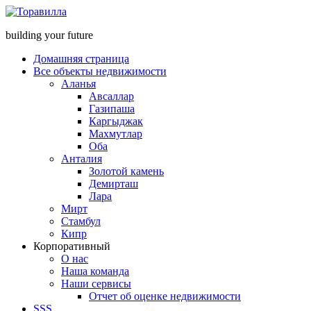
building your future
Домашняя страница
Все объекты недвижимости
Аланья
Авсаллар
Газипаша
Каргыджак
Махмутлар
Оба
Анталия
Золотой камень
Демирташ
Лара
Мирт
Стамбул
Кипр
Корпоративный
О нас
Наша команда
Наши сервисы
Отчет об оценке недвижимости
SSS