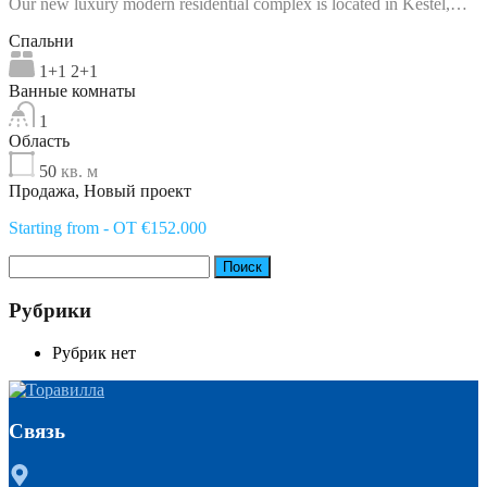
Our new luxury modern residential complex is located in Kestel,…
Спальни
1+1 2+1
Ванные комнаты
1
Область
50
кв. м
Продажа, Новый проект
Starting from - OT €152.000
Найти:
Рубрики
Рубрик нет
Связь