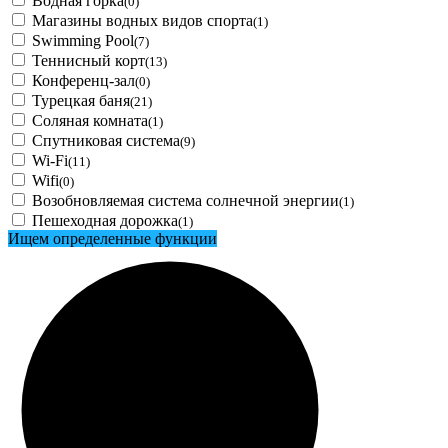
Водная горка
(0)
Магазины водных видов спорта
(1)
Swimming Pool
(7)
Теннисный корт
(13)
Конференц-зал
(0)
Турецкая баня
(21)
Соляная комната
(1)
Спутниковая система
(9)
Wi-Fi
(11)
Wifi
(0)
Возобновляемая система солнечной энергии
(1)
Пешеходная дорожка
(1)
Ищем определенные функции