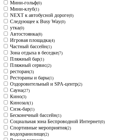
Мини-гольф
(0)
Мини-клуб
(1)
NEXT к автобусной дороге
(0)
Следующее к Busy Way
(0)
утка
(0)
Автостоянка
(8)
Игровая площадка
(4)
Частный бассейн
(1)
Зона отдыха в беседке
(7)
Пляжный бар
(1)
Пляжный сервис
(2)
ресторан
(3)
Рестораны и бары
(1)
Оздоровительный и SPA-центр
(2)
Сауна
(27)
Кино
(3)
Кинозал
(1)
Снэк-бар
(1)
Бесконечный бассейн
(1)
Социальная зона Беспроводной Интернет
(0)
Спортивные мероприятия
(2)
водохранилище
(2)