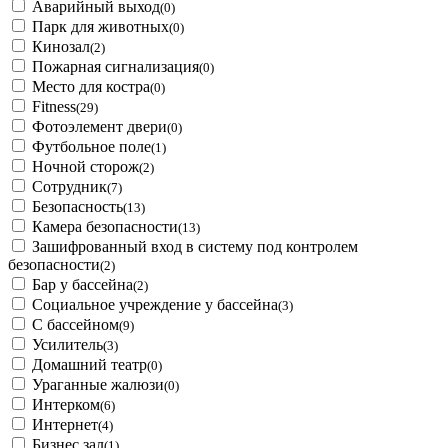
Аварийный выход
(0)
Парк для животных
(0)
Кинозал
(2)
Пожарная сигнализация
(0)
Место для костра
(0)
Fitness
(29)
Фотоэлемент двери
(0)
Футбольное поле
(1)
Ночной сторож
(2)
Сотрудник
(7)
Безопасность
(13)
Камера безопасности
(13)
Зашифрованный вход в систему под контролем
безопасности
(2)
Бар у бассейна
(2)
Социальное учреждение у бассейна
(3)
С бассейном
(9)
Усилитель
(3)
Домашний театр
(0)
Ураганные жалюзи
(0)
Интерком
(6)
Интернет
(4)
Бизнес зал
(1)