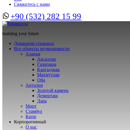
Свяжитесь с нами
+90 (532) 282 15 99
building your future
Домашняя страница
Все объекты недвижимости
Аланья
Авсаллар
Газипаша
Каргыджак
Махмутлар
Оба
Анталия
Золотой камень
Демирташ
Лара
Мирт
Стамбул
Кипр
Корпоративный
О нас