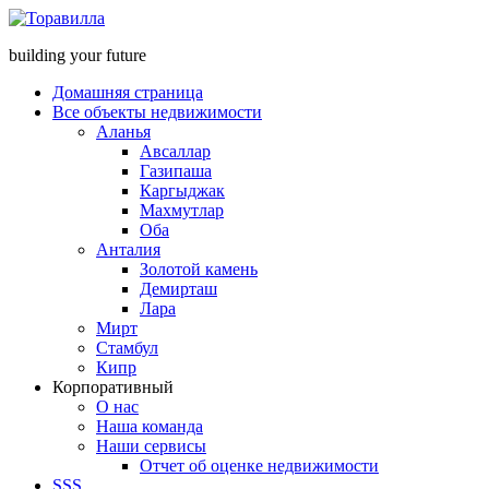
building your future
Домашняя страница
Все объекты недвижимости
Аланья
Авсаллар
Газипаша
Каргыджак
Махмутлар
Оба
Анталия
Золотой камень
Демирташ
Лара
Мирт
Стамбул
Кипр
Корпоративный
О нас
Наша команда
Наши сервисы
Отчет об оценке недвижимости
SSS