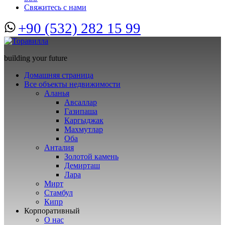
Свяжитесь с нами
+90 (532) 282 15 99
building your future
Домашняя страница
Все объекты недвижимости
Аланья
Авсаллар
Газипаша
Каргыджак
Махмутлар
Оба
Анталия
Золотой камень
Демирташ
Лара
Мирт
Стамбул
Кипр
Корпоративный
О нас