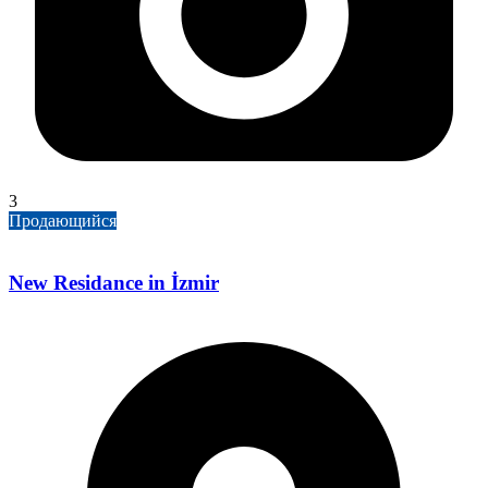
3
Продающийся
New Residance in İzmir