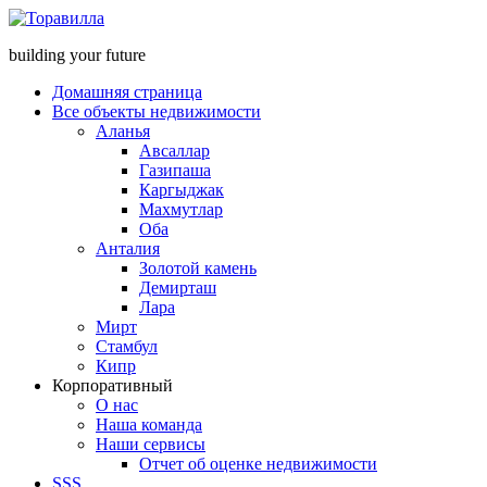
building your future
Домашняя страница
Все объекты недвижимости
Аланья
Авсаллар
Газипаша
Каргыджак
Махмутлар
Оба
Анталия
Золотой камень
Демирташ
Лара
Мирт
Стамбул
Кипр
Корпоративный
О нас
Наша команда
Наши сервисы
Отчет об оценке недвижимости
SSS