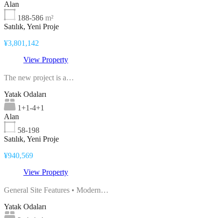
Alan
188-586
m²
Satılık, Yeni Proje
¥3,801,142
View Property
The new project is a…
Yatak Odaları
1+1-4+1
Alan
58-198
Satılık, Yeni Proje
¥940,569
View Property
General Site Features • Modern…
Yatak Odaları