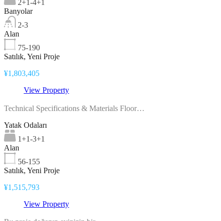
2+1-4+1
Banyolar
2-3
Alan
75-190
Satılık, Yeni Proje
¥1,803,405
View Property
Technical Specifications & Materials Floor…
Yatak Odaları
1+1-3+1
Alan
56-155
Satılık, Yeni Proje
¥1,515,793
View Property