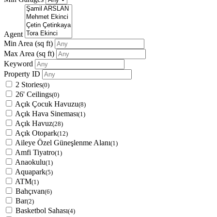
Agent
Min Area
(sq ft)
Max Area
(sq ft)
Keyword
Property ID
2 Stories
(0)
26' Ceilings
(0)
Açık Çocuk Havuzu
(8)
Açık Hava Sineması
(1)
Açık Havuz
(28)
Açık Otopark
(12)
Aileye Özel Güneşlenme Alanı
(1)
Amfi Tiyatro
(1)
Anaokulu
(1)
Aquapark
(5)
ATM
(1)
Bahçıvan
(6)
Bar
(2)
Basketbol Sahası
(4)