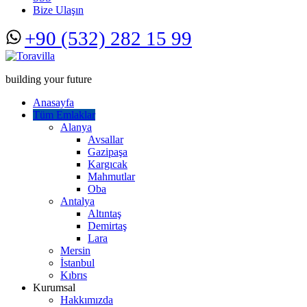
Bize Ulaşın
+90 (532) 282 15 99
building your future
Anasayfa
Tüm Emlaklar
Alanya
Avsallar
Gazipaşa
Kargıcak
Mahmutlar
Oba
Antalya
Altıntaş
Demirtaş
Lara
Mersin
İstanbul
Kıbrıs
Kurumsal
Hakkımızda