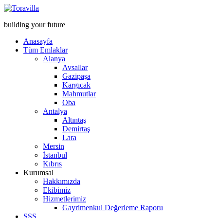
building your future
Anasayfa
Tüm Emlaklar
Alanya
Avsallar
Gazipaşa
Kargıcak
Mahmutlar
Oba
Antalya
Altıntaş
Demirtaş
Lara
Mersin
İstanbul
Kıbrıs
Kurumsal
Hakkımızda
Ekibimiz
Hizmetlerimiz
Gayrimenkul Değerleme Raporu
SSS