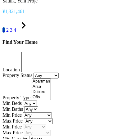
Satılık, Yeni Proje
¥1,321,461
1
2
3
4
Find Your Home
Location
Property Status
Property Type
Min Beds
Min Baths
Min Price
Max Price
Min Price
Max Price
Min Garages