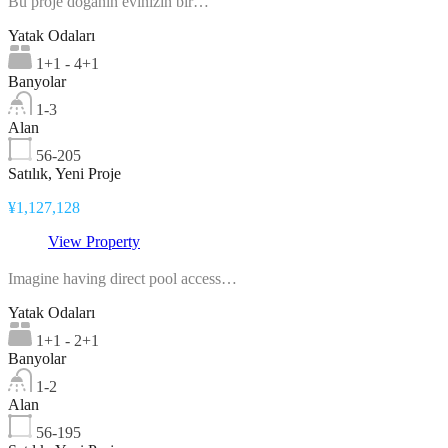
Bu proje doğanın evinizin bir…
Yatak Odaları
1+1 - 4+1
Banyolar
1-3
Alan
56-205
Satılık, Yeni Proje
¥1,127,128
View Property
Imagine having direct pool access…
Yatak Odaları
1+1 - 2+1
Banyolar
1-2
Alan
56-195