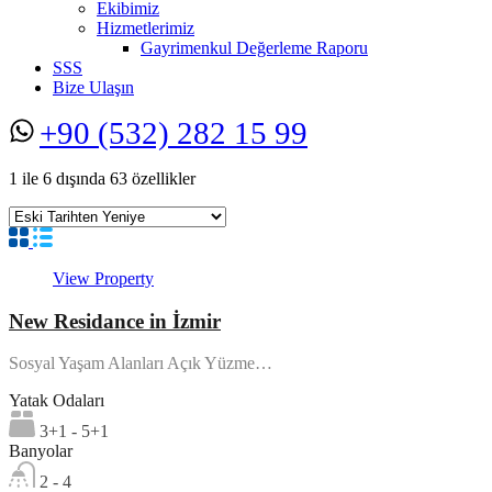
Ekibimiz
Hizmetlerimiz
Gayrimenkul Değerleme Raporu
SSS
Bize Ulaşın
+90 (532) 282 15 99
1
ile
6
dışında
63
özellikler
View Property
New Residance in İzmir
Sosyal Yaşam Alanları Açık Yüzme…
Yatak Odaları
3+1 - 5+1
Banyolar
2 - 4