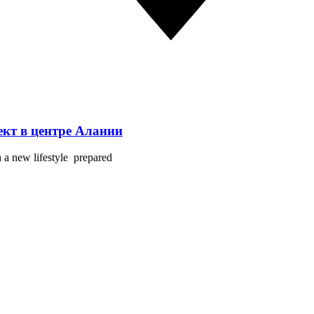
оект в центре Алании
h a new lifestyle prepared