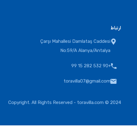
ارتباط
Çarşı Mahallesi Damlataş Caddesi
No:59/A Alanya/Antalya
+90 532 282 15 99
toravilla07@gmail.com
toravilla.com
2024 © Copyright. All Rights Reserved -
یورو
دلار آمریکا