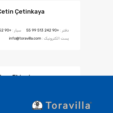
Çetin Çetinkaya
دفتر :
+90 242 513 99 55
سیار :
+90 552 677 00 77
پست الکترونیک :
info@toravilla.com
Tora Ekinci
سیار :
+90 530 283 15 59
پست الکترونی