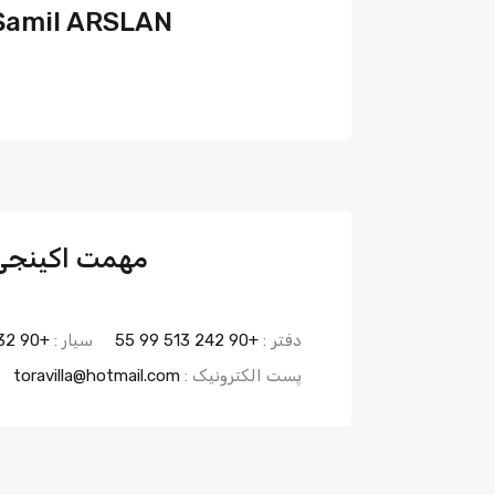
Şamil ARSLAN
مهمت اکینجی
دفتر :
+90 242 513 99 55
سیار :
+90 532 282 15 99
پست الکترونیک :
toravilla@hotmail.com