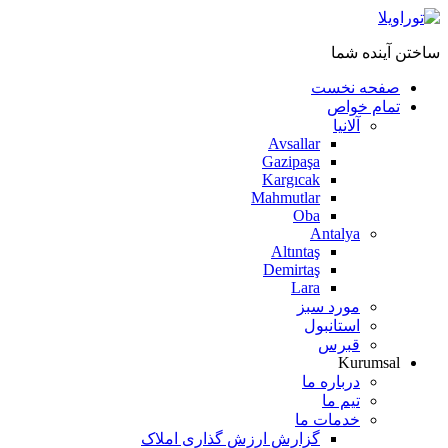
ساختن آینده شما
صفحه نخست
تمام خواص
آلانیا
Avsallar
Gazipaşa
Kargıcak
Mahmutlar
Oba
Antalya
Altıntaş
Demirtaş
Lara
مورد سبز
استانبول
قبرس
Kurumsal
درباره ما
تیم ما
خدمات ما
گزارش ارزش گذاری املاک