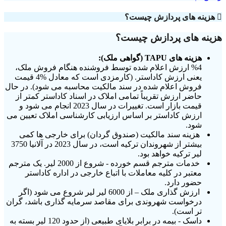
هزینه های پردازش چیست؟
هزینه های پردازش چیست؟
هزینه های TAPU (گواهی ملک):
%4 ارزش اعلام شده توسط فروشنده هنگام فروش ملک،
یعنی ارزش کاداستر. (کارمزدی است که معادل %4 قیمت
فروش اعلام شده در سند مالکیت محاسبه می شود). در حال
حاضر ارزش تقریباً تمامی املاک در اسناد کاداستر کمتر از
قیمت بازار است. تغییرات در سال 2023 انجام می شود و
ارزش کاداستر بر اساس ارزیابی کارشناسی املاک تعیین می
شود.
هزینه سند مالکیت (صندوق گردان) برای خارجی ها کمی
بیشتر از شهروندان ترکیه است، در سال 2023 در آلانیا 3750
لیر ترکیه خواهد بود.
خدمات مترجم قسم خورده - شروع از 2000 لیر. یک مترجم
معتبر در کلیه معاملات با اتباع خارجی در اداره کاداستر
حضور دارد.
ارزش گذاری ملک – از 6000 لیر لیر شروع می شود (اگر
درخواست شهروندی برای مقاصد سرمایه گذاری باشد، گران
تر است).
داسک - بیمه در برابر بلایای طبیعی (از حدود 120 لیر بسته به