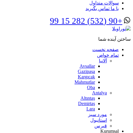
سوالات متداول
با ما تماس بگیرید
+90 (532) 282 15 99
ساختن آینده شما
صفحه نخست
تمام خواص
آلانیا
Avsallar
Gazipaşa
Kargıcak
Mahmutlar
Oba
Antalya
Altıntaş
Demirtaş
Lara
مورد سبز
استانبول
قبرس
Kurumsal