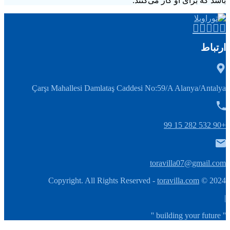
باشد که برای او کار می‌کنند.
ارتباط
Çarşı Mahallesi Damlataş Caddesi No:59/A Alanya/Antalya
+90 532 282 15 99
toravilla07@gmail.com
toravilla.com
2024 © Copyright. All Rights Reserved -
|
'' building your future ''