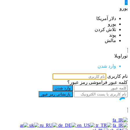
یورو
دلار آمریکا
یورو
تلاش كردن
پوند
مالش
توراویلا
وارد شدن
نام کاربری
کلمه عبور
فراموشی رمز عبور؟
وارد شدن
بازنشانی رمز عبور