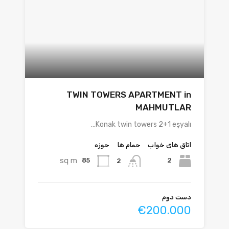
TWIN TOWERS APARTMENT in
MAHMUTLAR
Konak twin towers 2+1 eşyalı…
اتاق های خواب
حمام ها
حوزه
sq m
85
2
2
دست دوم
€200.000