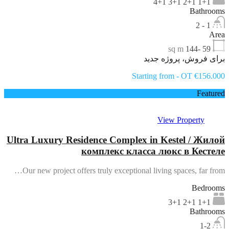
1+1 2+1 3+1 4+1
Bathrooms
1 - 2
Area
sq m
59 -144
برای فروش، پروژه جدید
Starting from - OT €156.000
Featured
View Property
Ultra Luxury Residence Complex in Kestel / Жилой
комплекс класса люкс в Кестеле
Our new project offers truly exceptional living spaces, far from…
Bedrooms
1+1 2+1 3+1
Bathrooms
1-2