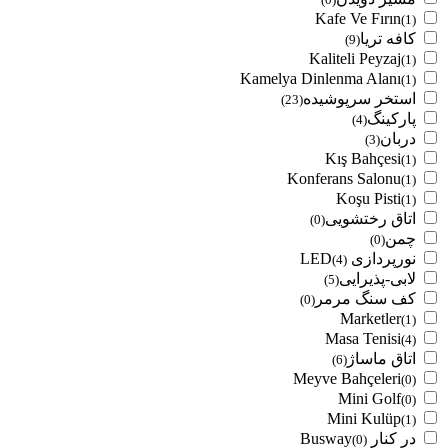
Kafe Ve Fırın
(1)
کافه تریا
(9)
Kaliteli Peyzaj
(1)
Kamelya Dinlenma Alanı
(1)
استخر سرپوشیده
(23)
پارکینگ
(4)
دربان
(3)
Kış Bahçesi
(1)
Konferans Salonu
(1)
Koşu Pisti
(1)
اتاق رختشویی
(0)
چمن
(0)
نورپردازی LED
(4)
لابی-پذیرایی
(5)
کف سنگ مرمر
(0)
Marketler
(1)
Masa Tenisi
(4)
اتاق ماساژ
(6)
Meyve Bahçeleri
(0)
Mini Golf
(0)
Mini Kulüp
(1)
در کنار Busway
(0)