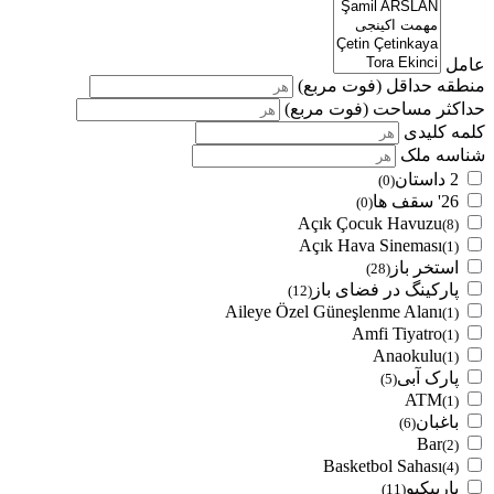
عامل
منطقه حداقل
(فوت مربع)
حداکثر مساحت
(فوت مربع)
کلمه کلیدی
شناسه ملک
2 داستان
(0)
26' سقف ها
(0)
Açık Çocuk Havuzu
(8)
Açık Hava Sineması
(1)
استخر باز
(28)
پارکینگ در فضای باز
(12)
Aileye Özel Güneşlenme Alanı
(1)
Amfi Tiyatro
(1)
Anaokulu
(1)
پارک آبی
(5)
ATM
(1)
باغبان
(6)
Bar
(2)
Basketbol Sahası
(4)
باربیکیو
(11)