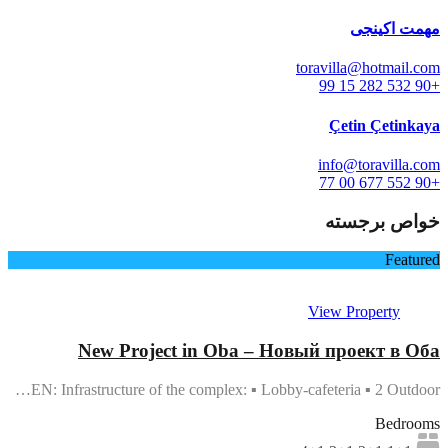
مهمت اکینجی
toravilla@hotmail.com
+90 532 282 15 99
Çetin Çetinkaya
info@toravilla.com
+90 552 677 00 77
خواص برجسته
Featured
View Property
New Project in Oba – Новый проект в Оба
EN: Infrastructure of the complex: ▪ Lobby-cafeteria ▪ 2 Outdoor…
Bedrooms