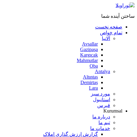
ساختن آینده شما
صفحه نخست
تمام خواص
آلانیا
Avsallar
Gazipaşa
Kargıcak
Mahmutlar
Oba
Antalya
Altıntaş
Demirtaş
Lara
مورد سبز
استانبول
قبرس
Kurumsal
درباره ما
تیم ما
خدمات ما
گزارش ارزش گذاری املاک