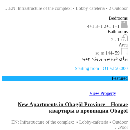
EN: Infrastructure of the complex: ▪ Lobby-cafeteria ▪ 2 Outdoor…
Bedrooms
1+1 2+1 3+1 4+1
Bathrooms
1 - 2
Area
sq m
59 -144
برای فروش، پروژه جدید
Starting from - OT €156.000
Featured
View Property
New Apartments in Obagöl Province – Новые
квартиры в провинции Obagöl
EN: Infrastructure of the complex: ▪ Lobby-cafeteria ▪ Outdoor
Pool…