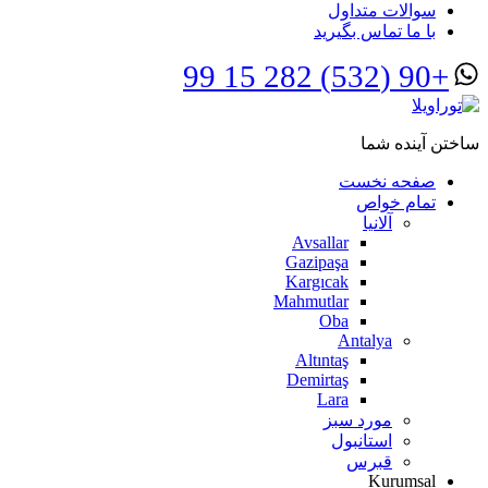
سوالات متداول
با ما تماس بگیرید
+90 (532) 282 15 99
ساختن آینده شما
صفحه نخست
تمام خواص
آلانیا
Avsallar
Gazipaşa
Kargıcak
Mahmutlar
Oba
Antalya
Altıntaş
Demirtaş
Lara
مورد سبز
استانبول
قبرس
Kurumsal