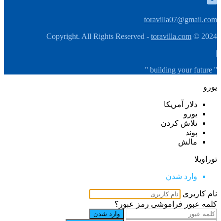
toravilla07@gmail.com
toravilla.com
2024 © Copyright. All Rights Reserved -
|
'' building your future ''
یورو
دلار آمریکا
یورو
تلاش كردن
پوند
مالش
توراویلا
وارد شدن
نام کاربری
کلمه عبور
فراموشی رمز عبور؟
وارد شدن