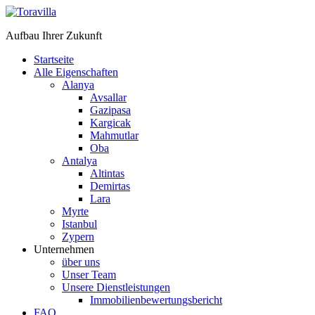
Aufbau Ihrer Zukunft
Startseite
Alle Eigenschaften
Alanya
Avsallar
Gazipasa
Kargicak
Mahmutlar
Oba
Antalya
Altintas
Demirtas
Lara
Myrte
Istanbul
Zypern
Unternehmen
über uns
Unser Team
Unsere Dienstleistungen
Immobilienbewertungsbericht
FAQ