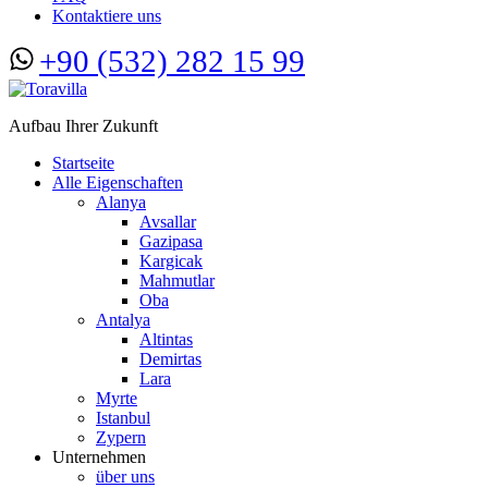
Kontaktiere uns
+90 (532) 282 15 99
Aufbau Ihrer Zukunft
Startseite
Alle Eigenschaften
Alanya
Avsallar
Gazipasa
Kargicak
Mahmutlar
Oba
Antalya
Altintas
Demirtas
Lara
Myrte
Istanbul
Zypern
Unternehmen
über uns