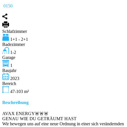
0150
Schlafzimmer
1+1 - 2+1
Badezimmer
1-2
Garage
1
Baujahr
2023
Bereich
47-103
m²
Beschreibung
AVAX ENERGY🚨🚨🚨
GENAU WIE DU GETRÄUMT HAST
Wir bewegen uns auf eine neue Ordnung in einer sich verändernden