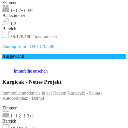
Zimmer
1+1 2+1 3+1
Badezimmer
1-2
Bereich
56-120-190
Quadratmeter
Starting from - OT €170.000
Ausgewählt
Immobilie ansehen
Kargicak - Neues Projekt
Immobilienmerkmale in der Region Kargicak: - Sauna -
Autoparkplatz - Dampf...
Zimmer
1+1 2+1 3+1
Bereich