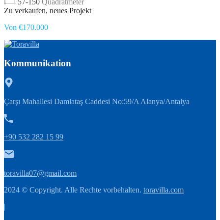
57-150
Quadratmeter
Zu verkaufen, neues Projekt
Von €170.000
Kommunikation
Çarşı Mahallesi Damlataş Caddesi No:59/A Alanya/Antalya
+90 532 282 15 99
toravilla07@gmail.com
2024 © Copyright. Alle Rechte vorbehalten.
toravilla.com
|