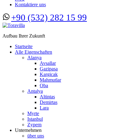
Kontaktiere uns
+90 (532) 282 15 99
Aufbau Ihrer Zukunft
Startseite
Alle Eigenschaften
Alanya
Avsallar
Gazipasa
Kargicak
Mahmutlar
Oba
Antalya
Altintas
Demirtas
Lara
Myrte
Istanbul
Zypern
Unternehmen
über uns