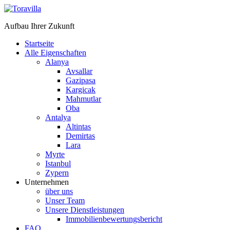
Aufbau Ihrer Zukunft
Startseite
Alle Eigenschaften
Alanya
Avsallar
Gazipasa
Kargicak
Mahmutlar
Oba
Antalya
Altintas
Demirtas
Lara
Myrte
Istanbul
Zypern
Unternehmen
über uns
Unser Team
Unsere Dienstleistungen
Immobilienbewertungsbericht
FAQ