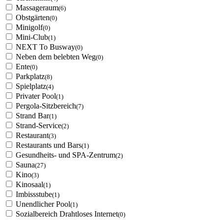
Massageraum
(6)
Obstgärten
(0)
Minigolf
(0)
Mini-Club
(1)
NEXT To Busway
(0)
Neben dem belebten Weg
(0)
Ente
(0)
Parkplatz
(8)
Spielplatz
(4)
Privater Pool
(1)
Pergola-Sitzbereich
(7)
Strand Bar
(1)
Strand-Service
(2)
Restaurant
(3)
Restaurants und Bars
(1)
Gesundheits- und SPA-Zentrum
(2)
Sauna
(27)
Kino
(3)
Kinosaal
(1)
Imbissstube
(1)
Unendlicher Pool
(1)
Sozialbereich Drahtloses Internet
(0)