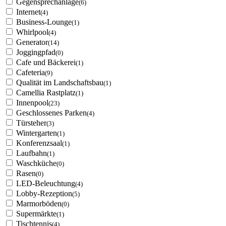
Gegensprechanlage
(6)
Internet
(4)
Business-Lounge
(1)
Whirlpool
(4)
Generator
(14)
Joggingpfad
(0)
Cafe und Bäckerei
(1)
Cafeteria
(9)
Qualität im Landschaftsbau
(1)
Camellia Rastplatz
(1)
Innenpool
(23)
Geschlossenes Parken
(4)
Türsteher
(3)
Wintergarten
(1)
Konferenzsaal
(1)
Laufbahn
(1)
Waschküche
(0)
Rasen
(0)
LED-Beleuchtung
(4)
Lobby-Rezeption
(5)
Marmorböden
(0)
Supermärkte
(1)
Tischtennis
(4)