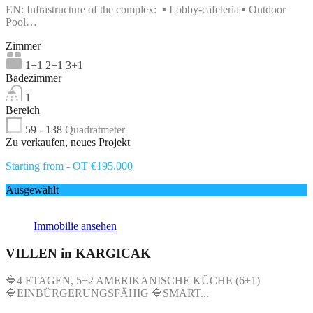
EN: Infrastructure of the complex: ▪ Lobby-cafeteria ▪ Outdoor
Pool…
Zimmer
1+1 2+1 3+1
Badezimmer
1
Bereich
59 - 138
Quadratmeter
Zu verkaufen, neues Projekt
Starting from - OT €195.000
Ausgewählt
Immobilie ansehen
VILLEN in KARGICAK
🔷4 ETAGEN, 5+2 AMERIKANISCHE KÜCHE (6+1)
🔷EINBÜRGERUNGSFÄHIG 🔷SMART...