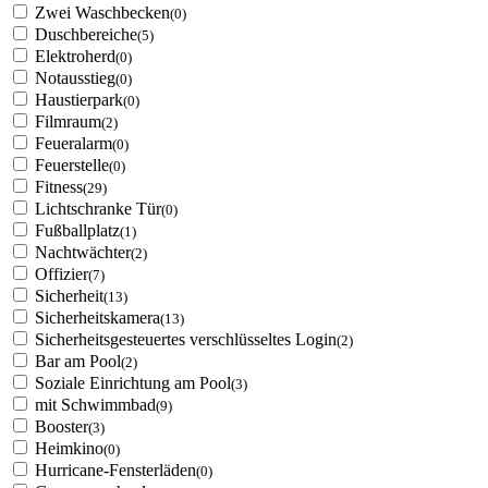
Zwei Waschbecken
(0)
Duschbereiche
(5)
Elektroherd
(0)
Notausstieg
(0)
Haustierpark
(0)
Filmraum
(2)
Feueralarm
(0)
Feuerstelle
(0)
Fitness
(29)
Lichtschranke Tür
(0)
Fußballplatz
(1)
Nachtwächter
(2)
Offizier
(7)
Sicherheit
(13)
Sicherheitskamera
(13)
Sicherheitsgesteuertes verschlüsseltes Login
(2)
Bar am Pool
(2)
Soziale Einrichtung am Pool
(3)
mit Schwimmbad
(9)
Booster
(3)
Heimkino
(0)
Hurricane-Fensterläden
(0)