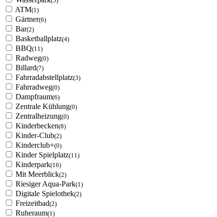
(5)
ATM
(1)
Gärtner
(6)
Bar
(2)
Basketballplatz
(4)
BBQ
(11)
Radweg
(0)
Billard
(7)
Fahrradabstellplatz
(3)
Fahrradweg
(0)
Dampfraum
(6)
Zentrale Kühlung
(0)
Zentralheizung
(0)
Kinderbecken
(8)
Kinder-Club
(2)
Kinderclub+
(0)
Kinder Spielplatz
(11)
Kinderpark
(16)
Mit Meerblick
(2)
Riesiger Aqua-Park
(1)
Digitale Spielothek
(2)
Freizeitbad
(2)
Ruheraum
(1)