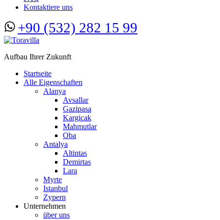
Kontaktiere uns
+90 (532) 282 15 99
Aufbau Ihrer Zukunft
Startseite
Alle Eigenschaften
Alanya
Avsallar
Gazipasa
Kargicak
Mahmutlar
Oba
Antalya
Altintas
Demirtas
Lara
Myrte
Istanbul
Zypern
Unternehmen
über uns