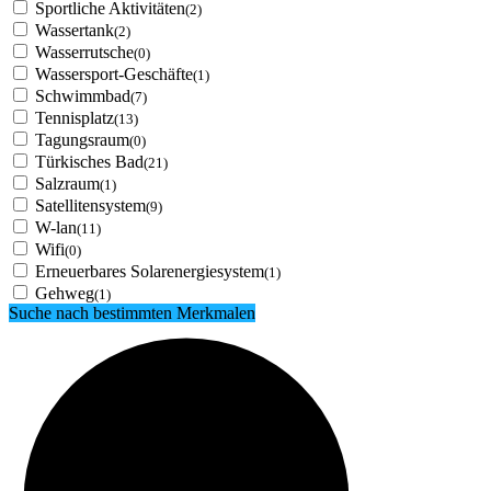
Sportliche Aktivitäten
(2)
Wassertank
(2)
Wasserrutsche
(0)
Wassersport-Geschäfte
(1)
Schwimmbad
(7)
Tennisplatz
(13)
Tagungsraum
(0)
Türkisches Bad
(21)
Salzraum
(1)
Satellitensystem
(9)
W-lan
(11)
Wifi
(0)
Erneuerbares Solarenergiesystem
(1)
Gehweg
(1)
Suche nach bestimmten Merkmalen