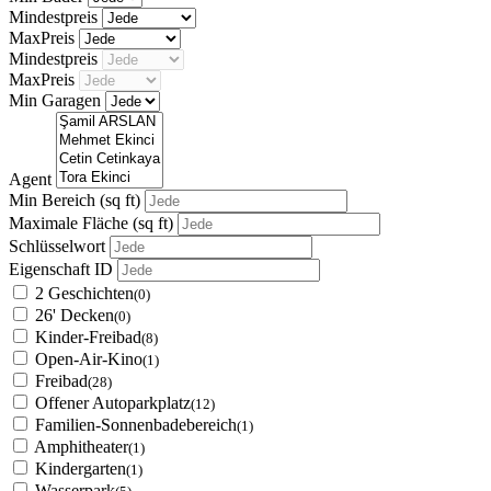
Mindestpreis
MaxPreis
Mindestpreis
MaxPreis
Min Garagen
Agent
Min Bereich
(sq ft)
Maximale Fläche
(sq ft)
Schlüsselwort
Eigenschaft ID
2 Geschichten
(0)
26' Decken
(0)
Kinder-Freibad
(8)
Open-Air-Kino
(1)
Freibad
(28)
Offener Autoparkplatz
(12)
Familien-Sonnenbadebereich
(1)
Amphitheater
(1)
Kindergarten
(1)
Wasserpark