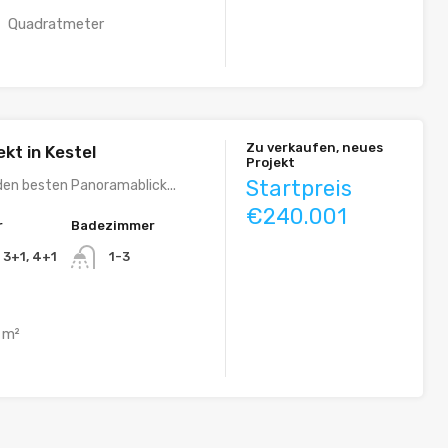
Quadratmeter
Zu verkaufen, neues
kt in Kestel
Projekt
Startpreis
den besten Panoramablick...
€240.001
r
Badezimmer
, 3+1, 4+1
1-3
m²