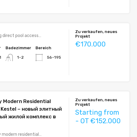
Zu verkaufen, neues
g direct pool access…
Projekt
€170.000
r
Badezimmer
Bereich
1
56-195
1-2
Zu verkaufen, neues
 Modern Residential
Projekt
 Kestel – новый элитный
Starting from
ый жилой комплекс в
- OT €152.000
y modern residential…