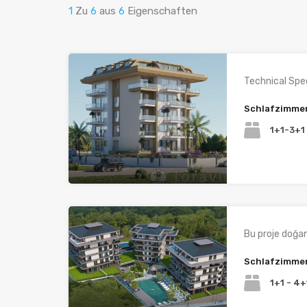
1
Zu
6
aus
6
Eigenschaften
Technical Spec
Schlafzimme
1+1-3+1
Bu proje doğan
Schlafzimme
1+1 - 4+