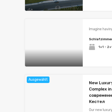
Imagine havin
Schlafzimme
1+1 - 2+
Ausgewählt
New Luxury
Complex in
современн
Кестел
Our new luxur