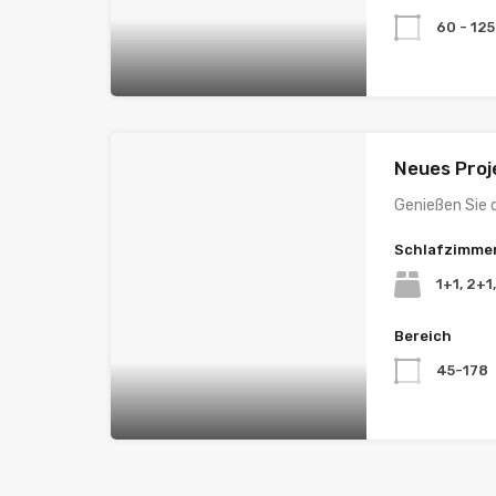
60 - 125
Neues Proje
Genießen Sie 
Schlafzimme
1+1, 2+1
Bereich
45-178