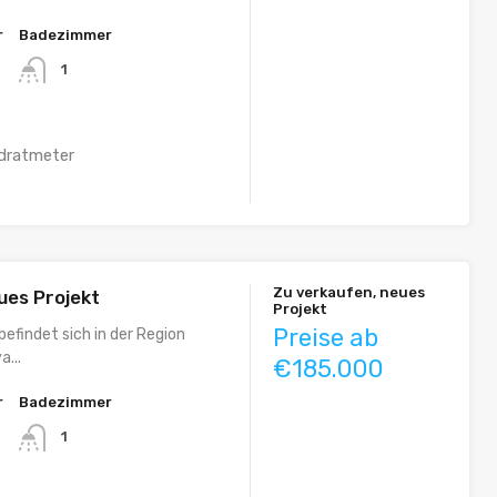
r
Badezimmer
1
dratmeter
Zu verkaufen, neues
ues Projekt
Projekt
Preise ab
befindet sich in der Region
a...
€185.000
r
Badezimmer
1