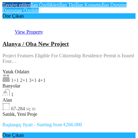
Tavsiye edilen
İlan Özellikleri
İlan Tipi
İlan Konumu
İlan Durumu
Danışman Özelliği
Öne Çıkan
View Property
Alanya / Oba New Project
Project Features Eligible For Citizenship Residence Permit is İssued
Four…
Yatak Odaları
1+1 2+1 3+1 4+1
Banyolar
1
Alan
67-284
sq m
Satılık, Yeni Proje
Başlangıç fiyatı - Starting from €266.000
Öne Çıkan