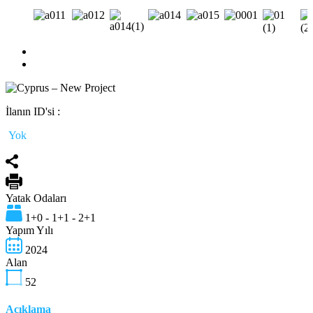
İlanın ID'si :
Yok
Yatak Odaları
1+0 - 1+1 - 2+1
Yapım Yılı
2024
Alan
52
Açıklama