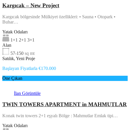
Kargıcak – New Project
Kargıcak bölgesinde Mülkiyet özellikleri: • Sauna • Otopark •
Buhar…
Yatak Odaları
1+1 2+1 3+1
Alan
57-150
sq mt
Satılık, Yeni Proje
Başlayan Fiyatlarla €170.000
Öne Çıkan
İlan Görüntüle
TWIN TOWERS APARTMENT in MAHMUTLAR
Konak twin towers 2+1 eşyalı Bölge : Mahmutlar Emlak tipi…
Yatak Odaları