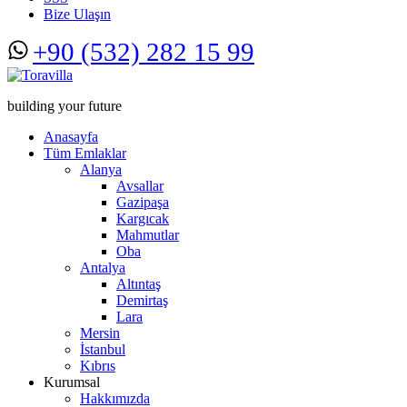
Bize Ulaşın
+90 (532) 282 15 99
building your future
Anasayfa
Tüm Emlaklar
Alanya
Avsallar
Gazipaşa
Kargıcak
Mahmutlar
Oba
Antalya
Altıntaş
Demirtaş
Lara
Mersin
İstanbul
Kıbrıs
Kurumsal
Hakkımızda