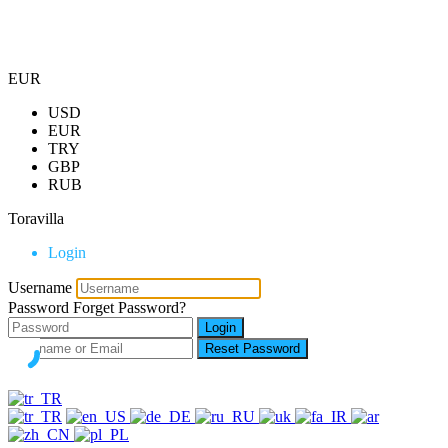
EUR
USD
EUR
TRY
GBP
RUB
Toravilla
Login
Username
Password
Forget Password?
Login
Reset Password