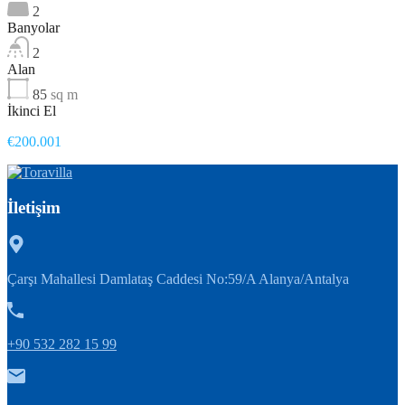
2
Banyolar
2
Alan
85
sq m
İkinci El
€200.001
İletişim
Çarşı Mahallesi Damlataş Caddesi No:59/A Alanya/Antalya
+90 532 282 15 99