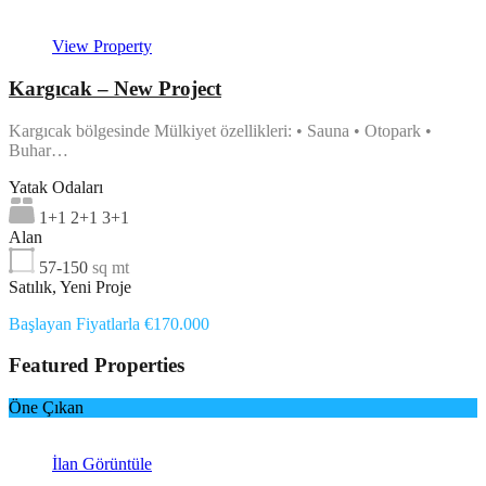
View Property
Kargıcak – New Project
Kargıcak bölgesinde Mülkiyet özellikleri: • Sauna • Otopark •
Buhar…
Yatak Odaları
1+1 2+1 3+1
Alan
57-150
sq mt
Satılık, Yeni Proje
Başlayan Fiyatlarla €170.000
Featured Properties
Öne Çıkan
İlan Görüntüle