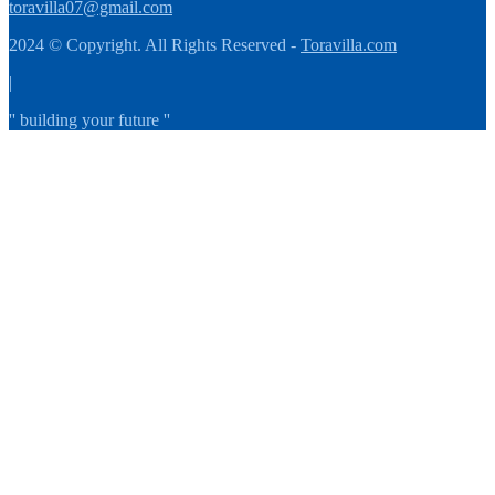
toravilla07@gmail.com
2024 © Copyright. All Rights Reserved -
Toravilla.com
|
'' building your future ''