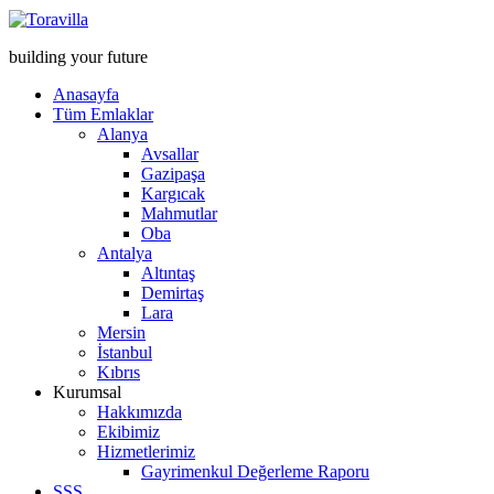
building your future
Anasayfa
Tüm Emlaklar
Alanya
Avsallar
Gazipaşa
Kargıcak
Mahmutlar
Oba
Antalya
Altıntaş
Demirtaş
Lara
Mersin
İstanbul
Kıbrıs
Kurumsal
Hakkımızda
Ekibimiz
Hizmetlerimiz
Gayrimenkul Değerleme Raporu
SSS