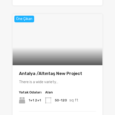
Öne Çıkan
Antalya /Altıntaş New Project
There is a wide variety…
Yatak Odaları
Alan
sq ft
1+1 2+1
50-120