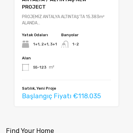
PROJECT
PROJEMİZ ANTALYA ALTINTAŞ’TA 15.383m²
ALANDA…
Yatak Odaları
Banyolar
1+1, 2+1, 3+1
1-2
Alan
m²
55-123
Satılık, Yeni Proje
Başlangıç Fiyatı €118.035
Find Your Home