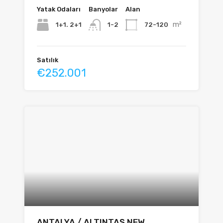
Yatak Odaları
Banyolar
Alan
m²
1+1. 2+1
72-120
1-2
Satılık
€252.001
ANTALYA / ALTINTAŞ NEW