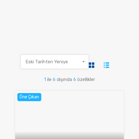
Eski Tarihten Yeniye
1
ile
6
dışında
6
özellikler
Öne Çıkan