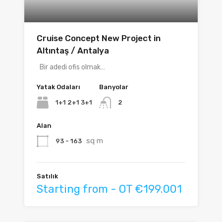
Cruise Concept New Project in
Altıntaş / Antalya
Bir adedi ofis olmak…
Yatak Odaları
Banyolar
1+1 2+1 3+1
2
Alan
sq m
93 - 163
Satılık
Starting from - OT €199.001