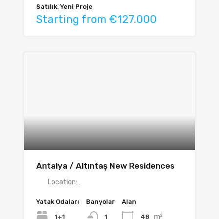
Satılık, Yeni Proje
Starting from €127.000
Antalya / Altıntaş New Residences
Location:…
Yatak Odaları
Banyolar
Alan
m²
1+1
48
1