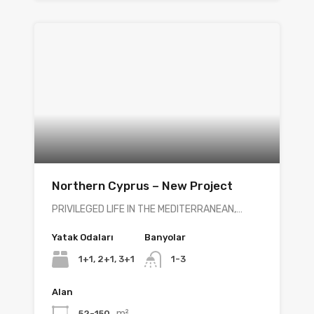
Northern Cyprus – New Project
PRIVILEGED LIFE IN THE MEDITERRANEAN,…
Yatak Odaları
Banyolar
1+1, 2+1, 3+1
1-3
Alan
m²
52-150