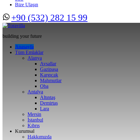
Bize Ulaşın
+90 (532) 282 15 99
building your future
Anasayfa
Tüm Emlaklar
Alanya
Avsallar
Gazipaşa
Kargıcak
Mahmutlar
Oba
Antalya
Altıntaş
Demirtaş
Lara
Mersin
İstanbul
Kıbrıs
Kurumsal
Hakkımızda