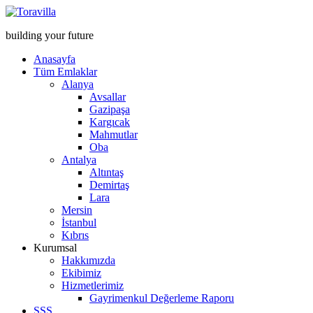
building your future
Anasayfa
Tüm Emlaklar
Alanya
Avsallar
Gazipaşa
Kargıcak
Mahmutlar
Oba
Antalya
Altıntaş
Demirtaş
Lara
Mersin
İstanbul
Kıbrıs
Kurumsal
Hakkımızda
Ekibimiz
Hizmetlerimiz
Gayrimenkul Değerleme Raporu
SSS