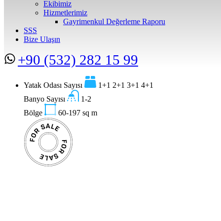
Ekibimiz
Hizmetlerimiz
Gayrimenkul Değerleme Raporu
SSS
Bize Ulaşın
+90 (532) 282 15 99
Yatak Odası Sayısı
1+1 2+1 3+1 4+1
Banyo Sayısı
1-2
Bölge
60-197
sq m