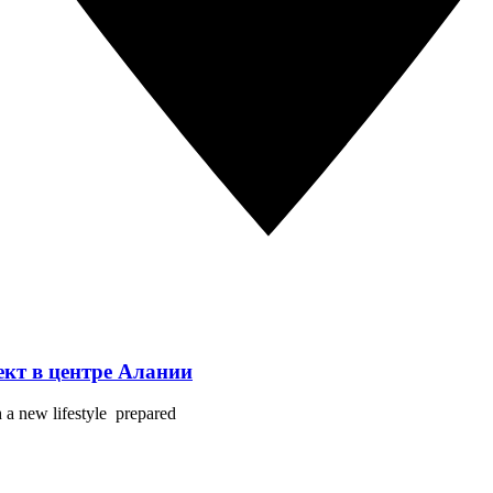
оект в центре Алании
h a new lifestyle prepared