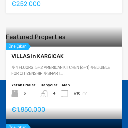
€252.000
Featured Properties
Öne Çıkan
VILLAS in KARGICAK
🔷4 FLOORS, 5+2 AMERICAN KITCHEN (6+1) 🔷ELIGIBLE
FOR CITIZENSHIP 🔷SMART…
Yatak Odaları
Banyolar
Alan
5
610
m²
4
€1.850.000
Öne Çıkan