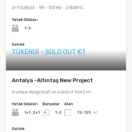
2+1 DUBLEX – 98 – 100 M2 – 2 BANYO…
Yatak Odaları
1-3
Satılık
TÜKENDİ - SOLD OUT €1
Antalya -Altıntaş New Project
A unique design built on a land of 6662 m²,…
Yatak Odaları
Banyolar
Alan
1+1. 2+1
72-120
m²
1-2
Satılık