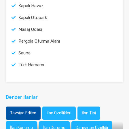
Kapalı Havuz
Kapalı Otopark
Masaj Odası
Pergola Oturma Alanı
Sauna
Türk Hamamı
Benzer İlanlar
Tavsiye Edilen
İlan Özellikleri
İlan Tipi
İlan Konumu
İlan Durumu
Danışman Özelliği