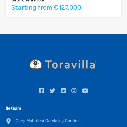
Satılık, Yeni Proje
Starting from €127.000
İletişim
Çarşı Mahallesi Damlataş Caddesi