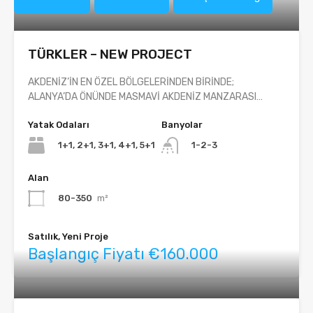
TÜRKLER – NEW PROJECT
AKDENİZ’İN EN ÖZEL BÖLGELERİNDEN BİRİNDE;
ALANYA’DA ÖNÜNDE MASMAVİ AKDENİZ MANZARASI…
Yatak Odaları
Banyolar
1+1, 2+1, 3+1, 4+1, 5+1
1-2-3
Alan
80-350
m²
Satılık, Yeni Proje
Başlangıç Fiyatı €160.000