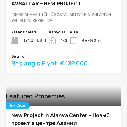
AVSALLAR – NEW PROJECT
İÇERİSİNDE HER TÜRLÜ SOSYAL AKTİVİTE ALANLARININ
YER ALDIĞI, KEYİFLİ VE…
Yatak Odaları
Banyolar
Alan
1+1, 2+1, 3+1
46-160
m²
1-2
Satılık
Başlangıç Fiyatı €139.000
Featured Properties
Öne Çıkan
New Project in Alanya Center – Новый
проект в центре Алании