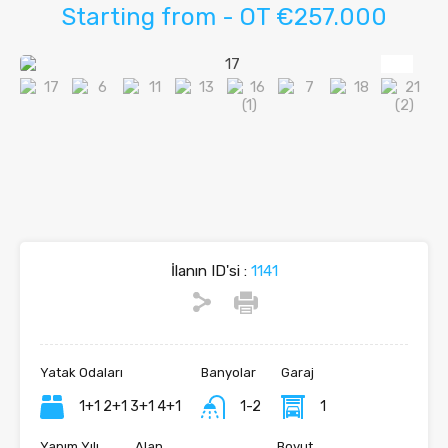
Starting from - OT €257.000
İlanın ID'si :
1141
Yatak Odaları
Banyolar
Garaj
1+1 2+1 3+1 4+1
1-2
1
Yapım Yılı
Alan
Boyut