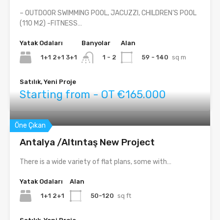
– OUTDOOR SWIMMING POOL, JACUZZI, CHILDREN’S POOL
(110 M2) -FITNESS…
Yatak Odaları
Banyolar
Alan
1+1 2+1 3+1
59 - 140
sq m
1 - 2
Satılık, Yeni Proje
Starting from - OT €165.000
Öne Çıkan
Antalya /Altıntaş New Project
There is a wide variety of flat plans, some with…
Yatak Odaları
Alan
1+1 2+1
50-120
sq ft