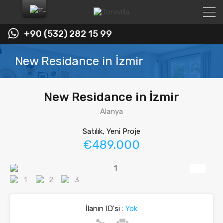
+90 (532) 282 15 99
New Residance in İzmir
New Residance in İzmir
Alanya
Satılık, Yeni Proje
€489.000
İlanın ID'si :
Yok