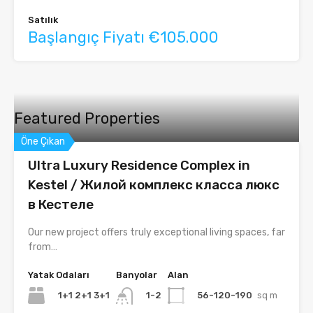
Satılık
Başlangıç Fiyatı €105.000
Featured Properties
Öne Çıkan
Ultra Luxury Residence Complex in
Kestel / Жилой комплекс класса люкс
в Кестеле
Our new project offers truly exceptional living spaces, far
from…
Yatak Odaları
Banyolar
Alan
1+1 2+1 3+1
56-120-190
sq m
1-2