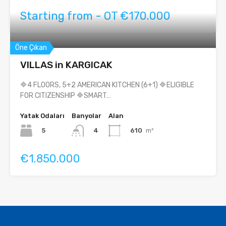
Starting from - OT €170.000
Öne Çıkan
VILLAS in KARGICAK
🔷4 FLOORS, 5+2 AMERICAN KITCHEN (6+1) 🔷ELIGIBLE
FOR CITIZENSHIP 🔷SMART…
Yatak Odaları
Banyolar
Alan
5
610
m²
4
€1.850.000