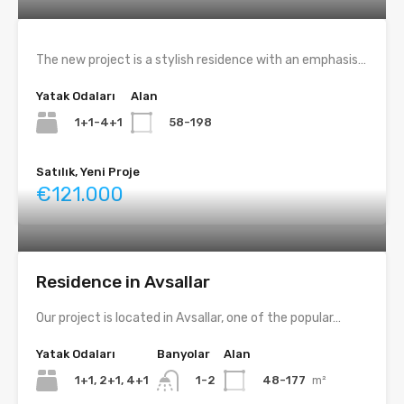
The new project is a stylish residence with an emphasis…
Yatak Odaları
Alan
1+1-4+1
58-198
Satılık, Yeni Proje
€121.000
Residence in Avsallar
Our project is located in Avsallar, one of the popular…
Yatak Odaları
Banyolar
Alan
1+1, 2+1, 4+1
48-177
m²
1-2