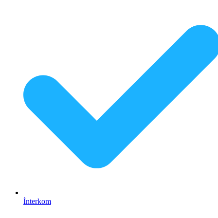
İnterkom