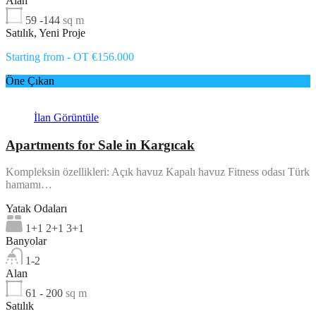
Alan
59 -144
sq m
Satılık, Yeni Proje
Starting from - OT €156.000
Öne Çıkan
İlan Görüntüle
Apartments for Sale in Kargıcak
Kompleksin özellikleri: Açık havuz Kapalı havuz Fitness odası Türk
hamamı…
Yatak Odaları
1+1 2+1 3+1
Banyolar
1-2
Alan
61 - 200
sq m
Satılık