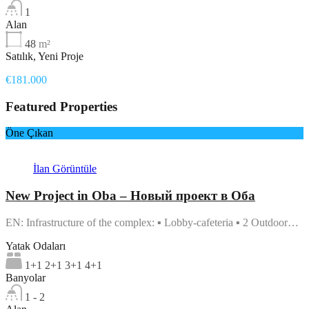
1
Alan
48
m²
Satılık, Yeni Proje
€181.000
Featured Properties
Öne Çıkan
İlan Görüntüle
New Project in Oba – Новый проект в Оба
EN: Infrastructure of the complex: ▪ Lobby-cafeteria ▪ 2 Outdoor…
Yatak Odaları
1+1 2+1 3+1 4+1
Banyolar
1 - 2