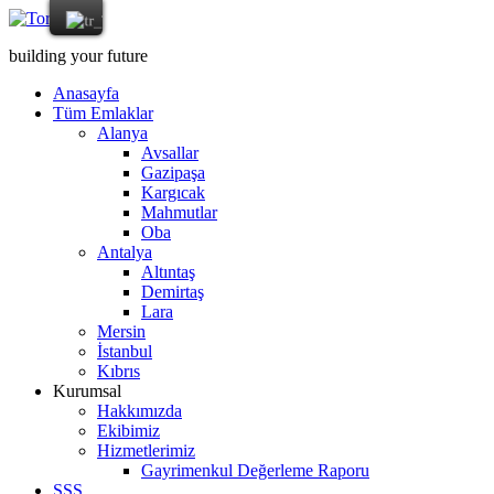
building your future
Anasayfa
Tüm Emlaklar
Alanya
Avsallar
Gazipaşa
Kargıcak
Mahmutlar
Oba
Antalya
Altıntaş
Demirtaş
Lara
Mersin
İstanbul
Kıbrıs
Kurumsal
Hakkımızda
Ekibimiz
Hizmetlerimiz
Gayrimenkul Değerleme Raporu
SSS