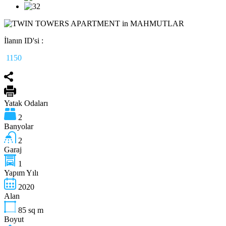
İlanın ID'si :
1150
Yatak Odaları
2
Banyolar
2
Garaj
1
Yapım Yılı
2020
Alan
85
sq m
Boyut