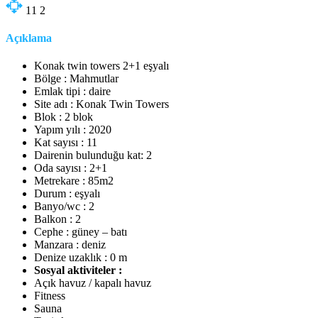
11
2
Açıklama
Konak twin towers 2+1 eşyalı
Bölge : Mahmutlar
Emlak tipi : daire
Site adı : Konak Twin Towers
Blok : 2 blok
Yapım yılı : 2020
Kat sayısı : 11
Dairenin bulunduğu kat: 2
Oda sayısı : 2+1
Metrekare : 85m2
Durum : eşyalı
Banyo/wc : 2
Balkon : 2
Cephe : güney – batı
Manzara : deniz
Denize uzaklık : 0 m
Sosyal aktiviteler :
Açık havuz / kapalı havuz
Fitness
Sauna