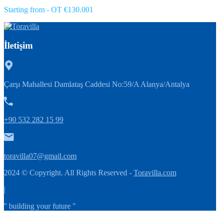
Starting from - OT €130.001
İletişim
Çarşı Mahallesi Damlataş Caddesi No:59/A Alanya/Antalya
+90 532 282 15 99
toravilla07@gmail.com
2024 © Copyright. All Rights Reserved -
Toravilla.com
|
'' building your future ''