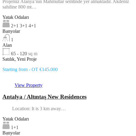
Projemiz Alanya’nın Mahmutlar semtinde yer almaktadır. Akdeniz
sahiline 800 mt…
Yatak Odaları
2+1 3+1 4+1
Banyolar
1
Alan
65 - 120
sq m
Satılık, Yeni Proje
Starting from - OT €145.000
View Property
Antalya / Altıntaş New Residences
Location: It is 3 km away…
Yatak Odaları
1+1
Banyolar