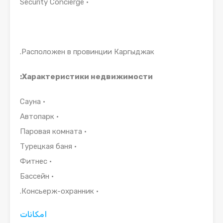
• Security Concierge
Расположен в провинции Каргыджак.
Характеристики недвижимости:
• Сауна
• Автопарк
• Паровая комната
• Турецкая баня
• Фитнес
• Бассейн
• Консьерж-охранник.
امکانات