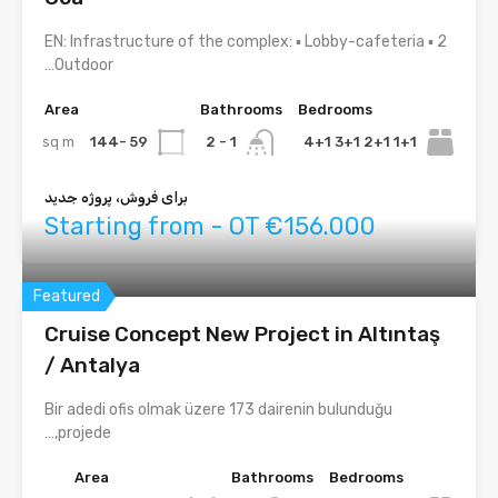
EN: Infrastructure of the complex: ▪ Lobby-cafeteria ▪ 2
Outdoor…
Area
Bathrooms
Bedrooms
sq m
59 -144
1+1 2+1 3+1 4+1
1 - 2
برای فروش، پروژه جدید
Starting from - OT €156.000
Featured
Cruise Concept New Project in Altıntaş
/ Antalya
Bir adedi ofis olmak üzere 173 dairenin bulunduğu
projede,…
Area
Bathrooms
Bedrooms