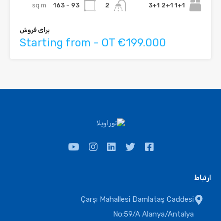
sq m
93 - 163
1+1 2+1 3+1
2
برای فروش
Starting from - OT €199.000
ارتباط
Çarşı Mahallesi Damlataş Caddesi
No:59/A Alanya/Antalya