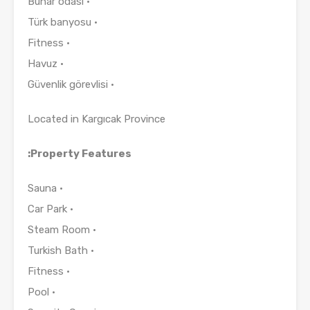
• Buhar odası
• Türk banyosu
• Fitness
• Havuz
• Güvenlik görevlisi
Located in Kargıcak Province
Property Features:
• Sauna
• Car Park
• Steam Room
• Turkish Bath
• Fitness
• Pool