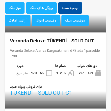
توصیه شده
ویژگی های ملک
نوع ملک
موقعیت ملک
وضعیت اموال
آژانس املاک
Veranda Deluxe TÜKENDİ – SOLD OUT
Veranda Deluxe Alanya Kargıcak mah. 678 ada 1 parselde
yer…
اتاق های خواب
حمام ها
حوزه
1+1 - 2+1
55 - 170
متر مربع
1-2-3
برای فروش، پروژه جدید
TÜKENDİ - SOLD OUT €1