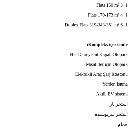
3+1 Flats 150 m²
4+1 Flats 170-173 m²
6+1 Duplex Flats 319-343-351 m²
Kompleks içerisinde:
Her Daireye ait Kapalı Otopark
Misafirler için Otopark
Elektrikli Araç Şarj İstastonu
Yerden Isıtma
Akıllı EV sistemi
استخر باز
استخر سرپوشیده
حمام