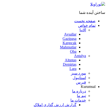
ساختن آینده شما
صفحه نخست
تمام خواص
آلانیا
Avsallar
Gazipaşa
Kargıcak
Mahmutlar
Oba
Antalya
Altıntaş
Demirtaş
Lara
مورد سبز
استانبول
قبرس
Kurumsal
درباره ما
تیم ما
خدمات ما
گزارش ارزش گذاری املاک