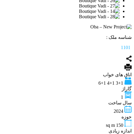
شناسه ملک :
1101
اتاق های خواب
3+1 4+1 6+1
گاراژ
1
سال ساخت
2024
حوزه
sq m
150
اندازه زیادی