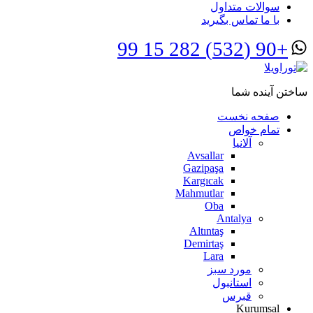
سوالات متداول
با ما تماس بگیرید
+90 (532) 282 15 99
ساختن آینده شما
صفحه نخست
تمام خواص
آلانیا
Avsallar
Gazipaşa
Kargıcak
Mahmutlar
Oba
Antalya
Altıntaş
Demirtaş
Lara
مورد سبز
استانبول
قبرس
Kurumsal