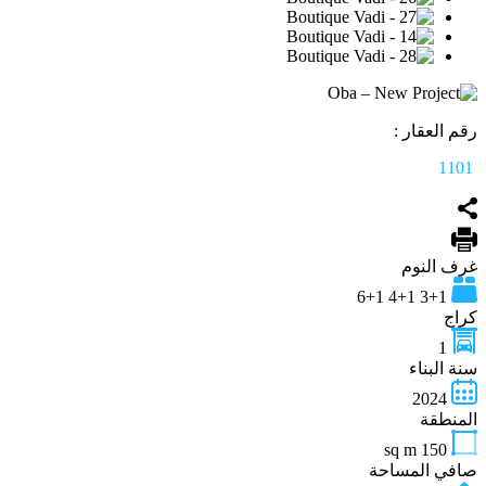
رقم العقار :
1101
غرف النوم
3+1 4+1 6+1
كراج
1
سنة البناء
2024
المنطقة
sq m
150
صافي المساحة