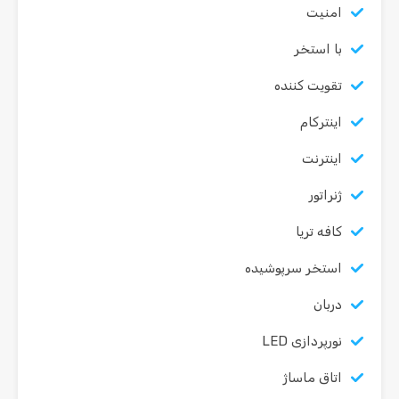
امنیت
با استخر
تقویت کننده
اینترکام
اینترنت
ژنراتور
کافه تریا
استخر سرپوشیده
دربان
نورپردازی LED
اتاق ماساژ