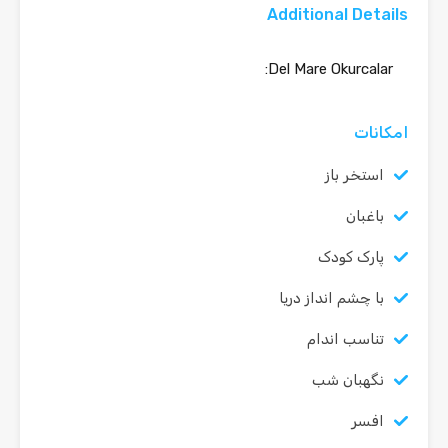
Additional Details
Del Mare Okurcalar:
امکانات
استخر باز
باغبان
پارک کودک
با چشم انداز دریا
تناسب اندام
نگهبان شب
افسر