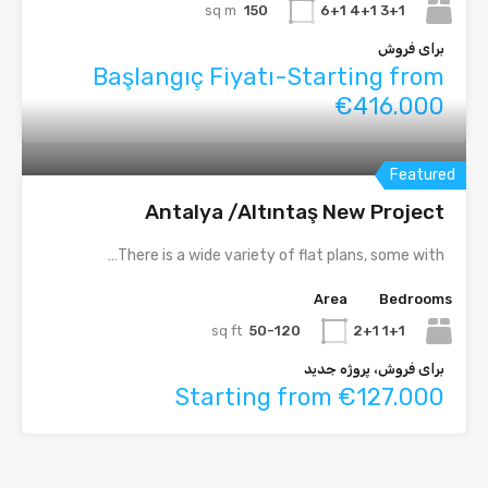
sq m
150
3+1 4+1 6+1
برای فروش
Başlangıç Fiyatı-Starting from
€416.000
Featured
Antalya /Altıntaş New Project
There is a wide variety of flat plans, some with…
Area
Bedrooms
sq ft
50-120
1+1 2+1
برای فروش، پروژه جدید
Starting from €127.000