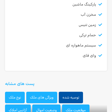
پارکینگ ماشین
مخزن آب
زمین تنیس
حمام ترکی
سیستم ماهواره ای
وای فای
پست های مشابه
توصیه شده
ویژگی های ملک
نوع ملک
موقعیت ملک
وضعیت اموال
آژانس املاک