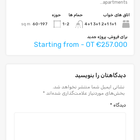
apartments…
اتاق های خواب
حمام ها
حوزه
sq m
60-197
1+1 2+1 3+1 4+1
1-2
برای فروش، پروژه جدید
Starting from - OT €257.000
دیدگاهتان را بنویسید
نشانی ایمیل شما منتشر نخواهد شد.
بخش‌های موردنیاز علامت‌گذاری شده‌اند
*
دیدگاه
*