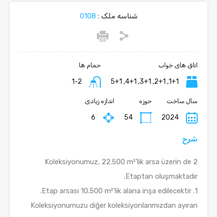
شناسه ملک :
0108
اتاق های خواب
حمام ها
1-2
1+1, 2+1, 3+1, 4+1, 5+1
سال ساخت
حوزه
اندازه زیادی
6
54
2024
شرح
Koleksiyonumuz, 22.500 m²’lik arsa üzerin de 2
Etaptan oluşmaktadır.
1. Etap arsası 10.500 m²’lik alana inşa edilecektir.
Koleksiyonumuzu diğer koleksiyonlarımızdan ayıran