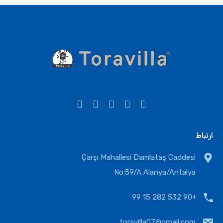
ارتباط
Çarşı Mahallesi Damlataş Caddesi
No:59/A Alanya/Antalya
+90 532 282 15 99
toravilla07@gmail.com