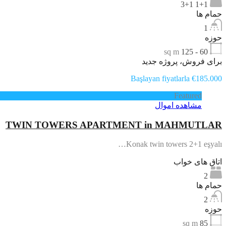
1+1 3+1
حمام ها
1
حوزه
sq m
60 - 125
برای فروش، پروژه جدید
Başlayan fiyatlarla €185.000
Featured
مشاهده اموال
TWIN TOWERS APARTMENT in MAHMUTLAR
Konak twin towers 2+1 eşyalı…
اتاق های خواب
2
حمام ها
2
حوزه
sq m
85