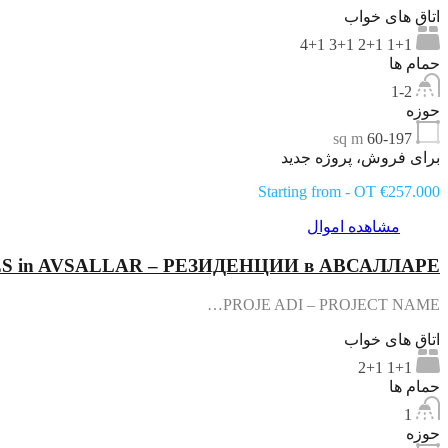
اتاق های خواب
1+1 2+1 3+1 4+1
حمام ها
1-2
حوزه
sq m
60-197
برای فروش، پروژه جدید
Starting from - OT €257.000
مشاهده اموال
S in AVSALLAR – РЕЗИДЕНЦИИ в АВСАЛЛАРЕ
PROJE ADI – PROJECT NAME…
اتاق های خواب
1+1 2+1
حمام ها
1
حوزه