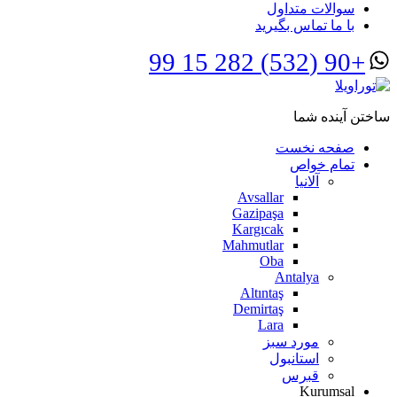
سوالات متداول
با ما تماس بگیرید
+90 (532) 282 15 99
ساختن آینده شما
صفحه نخست
تمام خواص
آلانیا
Avsallar
Gazipaşa
Kargıcak
Mahmutlar
Oba
Antalya
Altıntaş
Demirtaş
Lara
مورد سبز
استانبول
قبرس
Kurumsal