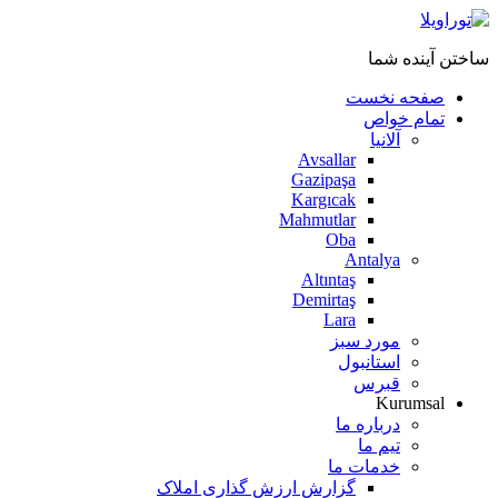
ساختن آینده شما
صفحه نخست
تمام خواص
آلانیا
Avsallar
Gazipaşa
Kargıcak
Mahmutlar
Oba
Antalya
Altıntaş
Demirtaş
Lara
مورد سبز
استانبول
قبرس
Kurumsal
درباره ما
تیم ما
خدمات ما
گزارش ارزش گذاری املاک