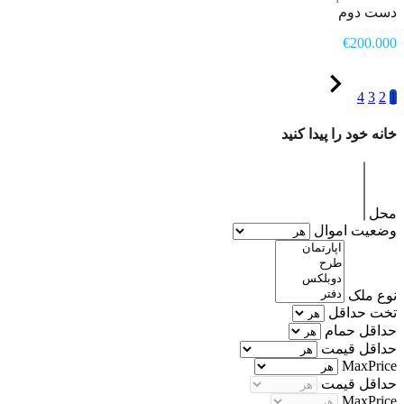
دست دوم
€200.000
4
3
2
1
خانه خود را پیدا کنید
محل
وضعیت اموال
نوع ملک
تخت حداقل
حداقل حمام
حداقل قیمت
MaxPrice
حداقل قیمت
MaxPrice