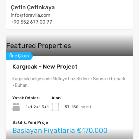
Çetin Çetinkaya
info@toravilla.com
+90 552 677 00 77
Featured Properties
Öne Çıkan
Kargıcak – New Project
Kargıcak bölgesinde Mülkiyet özellikleri: • Sauna • Otopark
• Buhar…
Yatak Odaları
Alan
1+1 2+1 3+1
57-150
sq mt
Satılık, Yeni Proje
Başlayan Fiyatlarla €170.000