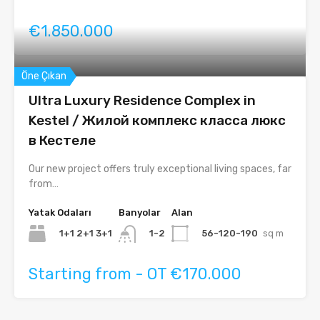
€1.850.000
Öne Çıkan
Ultra Luxury Residence Complex in
Kestel / Жилой комплекс класса люкс
в Кестеле
Our new project offers truly exceptional living spaces, far
from…
Yatak Odaları
Banyolar
Alan
1+1 2+1 3+1
56-120-190
sq m
1-2
Starting from - OT €170.000