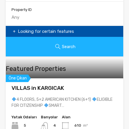
Property ID
Looking for certain features
Search
Featured Properties
Öne Çıkan
VILLAS in KARGICAK
4 FLOORS, 5+2 AMERICAN KITCHEN (6+1)
ELIGIBLE
FOR CITIZENSHIP
SMART…
Yatak Odaları
Banyolar
Alan
5
610
m²
4