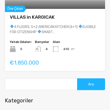
Öne Çıkan
VILLAS in KARGICAK
4 FLOORS, 5+2 AMERICAN KITCHEN (6+1)
ELIGIBLE
FOR CITIZENSHIP
SMART…
Yatak Odaları
Banyolar
Alan
5
610
m²
4
€1.850.000
Arama:
Kategoriler