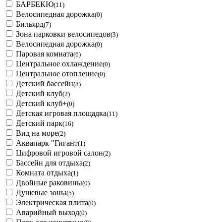
БАРБЕКЮ
(11)
Велосипедная дорожка
(0)
Бильярд
(7)
Зона парковки велосипедов
(3)
Велосипедная дорожка
(0)
Паровая комната
(6)
Центральное охлаждение
(0)
Центральное отопление
(0)
Детский бассейн
(8)
Детский клуб
(2)
Детский клуб+
(0)
Детская игровая площадка
(11)
Детский парк
(16)
Вид на море
(2)
Аквапарк "Гигант
(1)
Цифровой игровой салон
(2)
Бассейн для отдыха
(2)
Комната отдыха
(1)
Двойные раковины
(0)
Душевые зоны
(5)
Электрическая плита
(0)
Аварийный выход
(0)