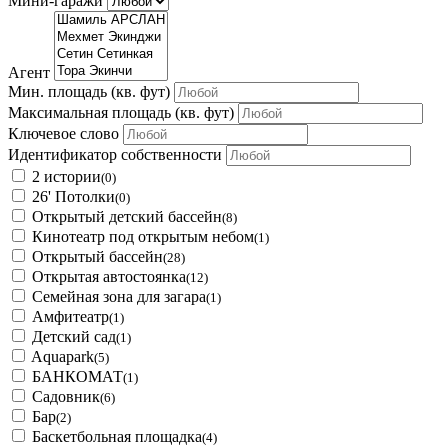
Мини-гаражи
Агент
Мин. площадь
(кв. фут)
Максимальная площадь
(кв. фут)
Ключевое слово
Идентификатор собственности
2 истории
(0)
26' Потолки
(0)
Открытый детский бассейн
(8)
Кинотеатр под открытым небом
(1)
Открытый бассейн
(28)
Открытая автостоянка
(12)
Семейная зона для загара
(1)
Амфитеатр
(1)
Детский сад
(1)
Aquapark
(5)
БАНКОМАТ
(1)
Садовник
(6)
Бар
(2)
Баскетбольная площадка
(4)