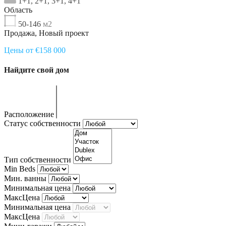
1+1, 2+1, 3+1, 4+1
Область
50-146
м2
Продажа, Новый проект
Цены от €158 000
Найдите свой дом
Расположение
Статус собственности
Тип собственности
Min Beds
Мин. ванны
Минимальная цена
МаксЦена
Минимальная цена
МаксЦена