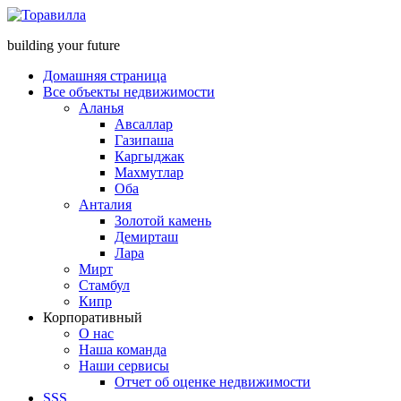
building your future
Домашняя страница
Все объекты недвижимости
Аланья
Авсаллар
Газипаша
Каргыджак
Махмутлар
Оба
Анталия
Золотой камень
Демирташ
Лара
Мирт
Стамбул
Кипр
Корпоративный
О нас
Наша команда
Наши сервисы
Отчет об оценке недвижимости
SSS