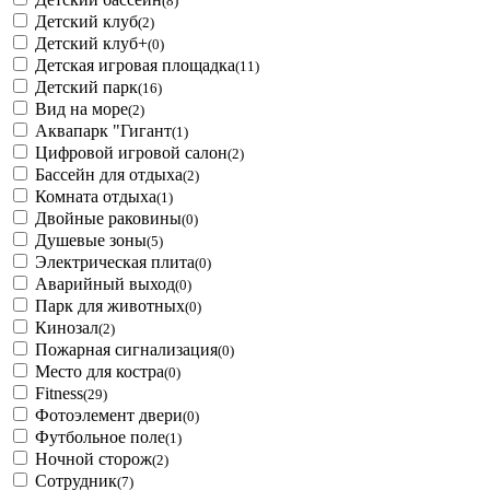
(8)
Детский клуб
(2)
Детский клуб+
(0)
Детская игровая площадка
(11)
Детский парк
(16)
Вид на море
(2)
Аквапарк "Гигант
(1)
Цифровой игровой салон
(2)
Бассейн для отдыха
(2)
Комната отдыха
(1)
Двойные раковины
(0)
Душевые зоны
(5)
Электрическая плита
(0)
Аварийный выход
(0)
Парк для животных
(0)
Кинозал
(2)
Пожарная сигнализация
(0)
Место для костра
(0)
Fitness
(29)
Фотоэлемент двери
(0)
Футбольное поле
(1)
Ночной сторож
(2)
Сотрудник
(7)