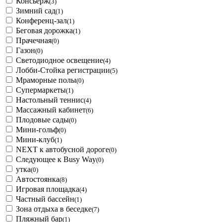
Консьерж
(3)
Зимний сад
(1)
Конференц-зал
(1)
Беговая дорожка
(1)
Прачечная
(0)
Газон
(0)
Светодиодное освещение
(4)
Лобби-Стойка регистрации
(5)
Мраморные полы
(0)
Супермаркеты
(1)
Настольный теннис
(4)
Массажный кабинет
(6)
Плодовые сады
(0)
Мини-гольф
(0)
Мини-клуб
(1)
NEXT к автобусной дороге
(0)
Следующее к Busy Way
(0)
утка
(0)
Автостоянка
(8)
Игровая площадка
(4)
Частный бассейн
(1)
Зона отдыха в беседке
(7)
Пляжный бар
(1)