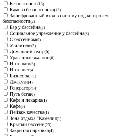
Безопасность
(13)
Камера безопасности
(13)
Зашифрованный вход в систему под контролем
безопасности
(2)
Бар у бассейна
(2)
Социальное учреждение у бассейна
(3)
С бассейном
(9)
Усилитель
(3)
Домашний театр
(0)
Ураганные жалюзи
(0)
Интерком
(6)
Интернет
(4)
Бизнес зал
(1)
Джакузи
(4)
Генератор
(14)
Путь бега
(0)
Кафе и пекарня
(1)
Кафе
(9)
Пейзаж качества
(1)
Зона отдыха "Камелия
(1)
Крытый бассейн
(23)
Закрытая парковка
(4)