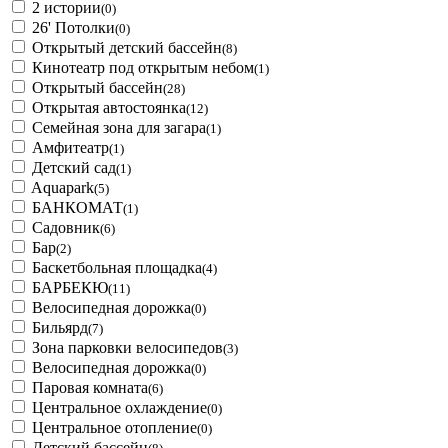
2 истории
(0)
26' Потолки
(0)
Открытый детский бассейн
(8)
Кинотеатр под открытым небом
(1)
Открытый бассейн
(28)
Открытая автостоянка
(12)
Семейная зона для загара
(1)
Амфитеатр
(1)
Детский сад
(1)
Aquapark
(5)
БАНКОМАТ
(1)
Садовник
(6)
Бар
(2)
Баскетбольная площадка
(4)
БАРБЕКЮ
(11)
Велосипедная дорожка
(0)
Бильярд
(7)
Зона парковки велосипедов
(3)
Велосипедная дорожка
(0)
Паровая комната
(6)
Центральное охлаждение
(0)
Центральное отопление
(0)
Детский бассейн