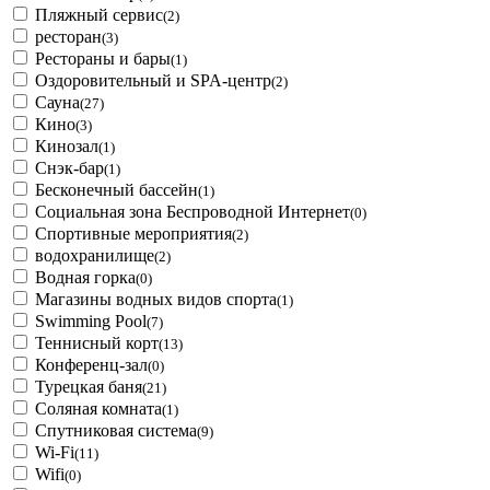
Пляжный сервис
(2)
ресторан
(3)
Рестораны и бары
(1)
Оздоровительный и SPA-центр
(2)
Сауна
(27)
Кино
(3)
Кинозал
(1)
Снэк-бар
(1)
Бесконечный бассейн
(1)
Социальная зона Беспроводной Интернет
(0)
Спортивные мероприятия
(2)
водохранилище
(2)
Водная горка
(0)
Магазины водных видов спорта
(1)
Swimming Pool
(7)
Теннисный корт
(13)
Конференц-зал
(0)
Турецкая баня
(21)
Соляная комната
(1)
Спутниковая система
(9)
Wi-Fi
(11)
Wifi
(0)