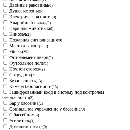
Двойные раковины
(0)
Душевые зоны
(5)
Электрическая плита
(0)
Аварийный выход
(0)
Парк для животных
(0)
Кинозал
(2)
Пожарная сигнализация
(0)
Место для костра
(0)
Fitness
(29)
Фотоэлемент двери
(0)
Футбольное поле
(1)
Ночной сторож
(2)
Сотрудник
(7)
Безопасность
(13)
Камера безопасности
(13)
Зашифрованный вход в систему под контролем
безопасности
(2)
Бар у бассейна
(2)
Социальное учреждение у бассейна
(3)
С бассейном
(9)
Усилитель
(3)
Домашний театр
(0)