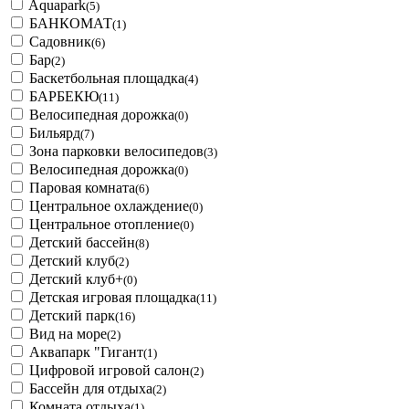
Aquapark
(5)
БАНКОМАТ
(1)
Садовник
(6)
Бар
(2)
Баскетбольная площадка
(4)
БАРБЕКЮ
(11)
Велосипедная дорожка
(0)
Бильярд
(7)
Зона парковки велосипедов
(3)
Велосипедная дорожка
(0)
Паровая комната
(6)
Центральное охлаждение
(0)
Центральное отопление
(0)
Детский бассейн
(8)
Детский клуб
(2)
Детский клуб+
(0)
Детская игровая площадка
(11)
Детский парк
(16)
Вид на море
(2)
Аквапарк "Гигант
(1)
Цифровой игровой салон
(2)
Бассейн для отдыха
(2)
Комната отдыха
(1)