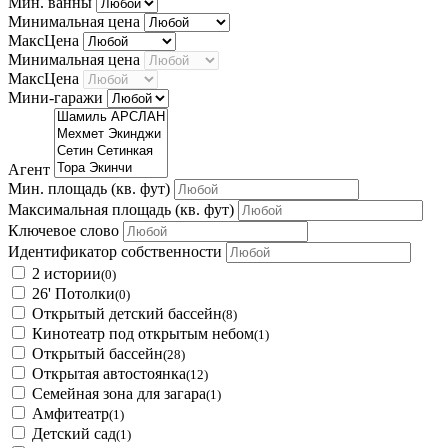
Мин. ванны
Минимальная цена
МаксЦена
Минимальная цена
МаксЦена
Мини-гаражи
Агент
Мин. площадь
(кв. фут)
Максимальная площадь
(кв. фут)
Ключевое слово
Идентификатор собственности
2 истории
(0)
26' Потолки
(0)
Открытый детский бассейн
(8)
Кинотеатр под открытым небом
(1)
Открытый бассейн
(28)
Открытая автостоянка
(12)
Семейная зона для загара
(1)
Амфитеатр
(1)
Детский сад
(1)