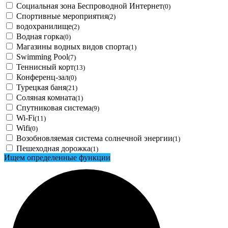
Социальная зона Беспроводной Интернет
(0)
Спортивные мероприятия
(2)
водохранилище
(2)
Водная горка
(0)
Магазины водных видов спорта
(1)
Swimming Pool
(7)
Теннисный корт
(13)
Конференц-зал
(0)
Турецкая баня
(21)
Соляная комната
(1)
Спутниковая система
(9)
Wi-Fi
(11)
Wifi
(0)
Возобновляемая система солнечной энергии
(1)
Пешеходная дорожка
(1)
Ищем определенные функции