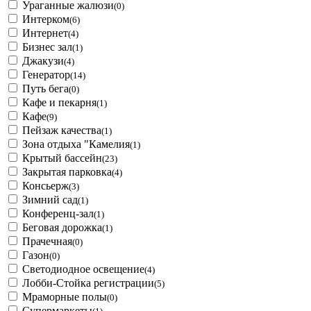
Ураганные жалюзи
(0)
Интерком
(6)
Интернет
(4)
Бизнес зал
(1)
Джакузи
(4)
Генератор
(14)
Путь бега
(0)
Кафе и пекарня
(1)
Кафе
(9)
Пейзаж качества
(1)
Зона отдыха "Камелия
(1)
Крытый бассейн
(23)
Закрытая парковка
(4)
Консьерж
(3)
Зимний сад
(1)
Конференц-зал
(1)
Беговая дорожка
(1)
Прачечная
(0)
Газон
(0)
Светодиодное освещение
(4)
Лобби-Стойка регистрации
(5)
Мраморные полы
(0)
Супермаркеты