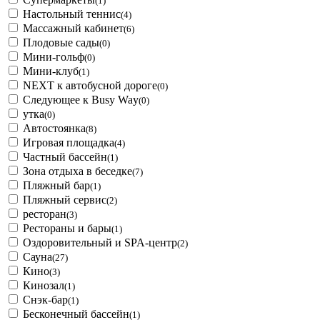
(1)
Настольный теннис
(4)
Массажный кабинет
(6)
Плодовые сады
(0)
Мини-гольф
(0)
Мини-клуб
(1)
NEXT к автобусной дороге
(0)
Следующее к Busy Way
(0)
утка
(0)
Автостоянка
(8)
Игровая площадка
(4)
Частный бассейн
(1)
Зона отдыха в беседке
(7)
Пляжный бар
(1)
Пляжный сервис
(2)
ресторан
(3)
Рестораны и бары
(1)
Оздоровительный и SPA-центр
(2)
Сауна
(27)
Кино
(3)
Кинозал
(1)
Снэк-бар
(1)
Бесконечный бассейн
(1)