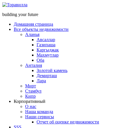
building your future
Домашняя страница
Все объекты недвижимости
Аланья
Авсаллар
Газипаша
Каргыджак
Махмутлар
Оба
Анталия
Золотой камень
Демирташ
Лара
Мирт
Стамбул
Кипр
Корпоративный
О нас
Наша команда
Наши сервисы
Отчет об оценке недвижимости
SSS