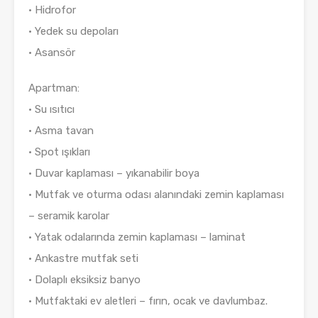
• Hidrofor
• Yedek su depoları
• Asansör
Apartman:
• Su ısıtıcı
• Asma tavan
• Spot ışıkları
• Duvar kaplaması – yıkanabilir boya
• Mutfak ve oturma odası alanındaki zemin kaplaması
– seramik karolar
• Yatak odalarında zemin kaplaması – laminat
• Ankastre mutfak seti
• Dolaplı eksiksiz banyo
• Mutfaktaki ev aletleri – fırın, ocak ve davlumbaz.