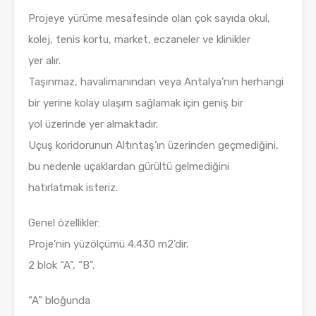
Projeye yürüme mesafesinde olan çok sayıda okul,
kolej, tenis kortu, market, eczaneler ve klinikler
yer alır.
Taşınmaz, havalimanından veya Antalya’nın herhangi
bir yerine kolay ulaşım sağlamak için geniş bir
yol üzerinde yer almaktadır.
Uçuş koridorunun Altıntaş’ın üzerinden geçmediğini,
bu nedenle uçaklardan gürültü gelmediğini
hatırlatmak isteriz.
Genel özellikler:
Proje’nin yüzölçümü 4.430 m2’dir.
2 blok “A”, “B”.
“A” bloğunda