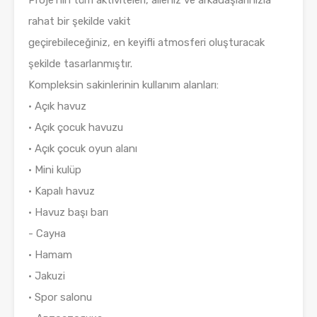
Proje’nin tüm aktiviteleri, aileniz ve arkadaşlarınızla
rahat bir şekilde vakit
geçirebileceğiniz, en keyifli atmosferi oluşturacak
şekilde tasarlanmıştır.
Kompleksin sakinlerinin kullanım alanları:
• Açık havuz
• Açık çocuk havuzu
• Açık çocuk oyun alanı
• Mini kulüp
• Kapalı havuz
• Havuz başı barı
- Сауна
• Hamam
• Jakuzi
• Spor salonu