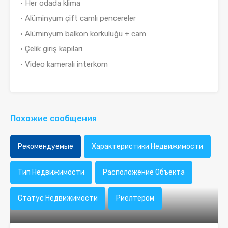
• Her odada klima
• Alüminyum çift camlı pencereler
• Alüminyum balkon korkuluğu + cam
• Çelik giriş kapıları
• Video kameralı interkom
Похожие сообщения
Рекомендуемые
Характеристики Недвижимости
Тип Недвижимости
Расположение Объекта
Статус Недвижимости
Риелтером