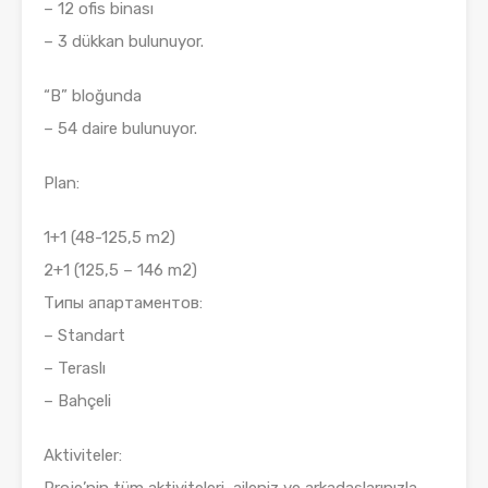
– 12 ofis binası
– 3 dükkan bulunuyor.
“B” bloğunda
– 54 daire bulunuyor.
Plan:
1+1 (48-125,5 m2)
2+1 (125,5 – 146 m2)
Типы апартаментов:
– Standart
– Teraslı
– Bahçeli
Aktiviteler: