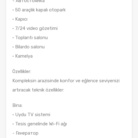
- Автостоянка
• 50 araçlık kapalı otopark
• Kapıcı
• 7/24 video gözetimi
• Toplantı salonu
• Bilardo salonu
• Kamelya
Özellikler:
Kompleksin arazisinde konfor ve eğlence seviyenizi
artıracak teknik özellikler:
Bina:
• Uydu TV sistemi
• Tesis genelinde Wi-Fi ağı
- Генератор