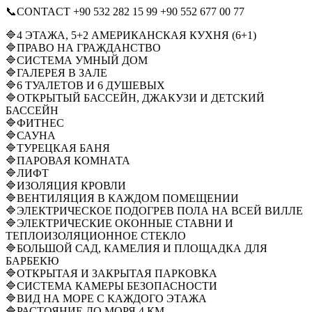
📞CONTACT +90 532 282 15 99 +90 552 677 00 77
🔷4 ЭТАЖА, 5+2 АМЕРИКАНСКАЯ КУХНЯ (6+1)
🔷ПРАВО НА ГРАЖДАНСТВО
🔷СИСТЕМА УМНЫЙ ДОМ
🔷ГАЛЕРЕЯ В ЗАЛЕ
🔷6 ТУАЛЕТОВ И 6 ДУШЕВЫХ
🔷ОТКРЫТЫЙ БАССЕЙН, ДЖАКУЗИ И ДЕТСКИЙ
БАССЕЙН
🔷ФИТНЕС
🔷САУНА
🔷ТУРЕЦКАЯ БАНЯ
🔷ПАРОВАЯ КОМНАТА
🔷ЛИФТ
🔷ИЗОЛЯЦИЯ КРОВЛИ
🔷ВЕНТИЛЯЦИЯ В КАЖДОМ ПОМЕЩЕНИИ
🔷ЭЛЕКТРИЧЕСКОЕ ПОДОГРЕВ ПОЛА НА ВСЕЙ ВИЛЛЕ
🔷ЭЛЕКТРИЧЕСКИЕ ОКОННЫЕ СТАВНИ И
ТЕПЛОИЗОЛЯЦИОННОЕ СТЕКЛО
🔷БОЛЬШОЙ САД, КАМЕЛИЯ И ПЛОЩАДКА ДЛЯ
БАРБЕКЮ
🔷ОТКРЫТАЯ И ЗАКРЫТАЯ ПАРКОВКА
🔷СИСТЕМА КАМЕРЫ БЕЗОПАСНОСТИ
🔷ВИД НА МОРЕ С КАЖДОГО ЭТАЖА
🔷РАСТОЯНИЕ ДО МОРЯ 4 КМ.