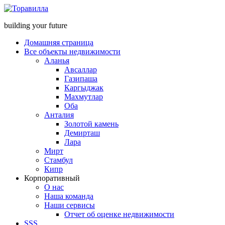
building your future
Домашняя страница
Все объекты недвижимости
Аланья
Авсаллар
Газипаша
Каргыджак
Махмутлар
Оба
Анталия
Золотой камень
Демирташ
Лара
Мирт
Стамбул
Кипр
Корпоративный
О нас
Наша команда
Наши сервисы
Отчет об оценке недвижимости
SSS