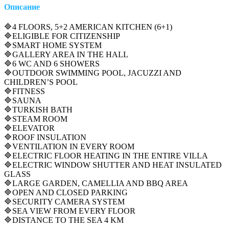
Описание
🔷4 FLOORS, 5+2 AMERICAN KITCHEN (6+1)
🔷ELIGIBLE FOR CITIZENSHIP
🔷SMART HOME SYSTEM
🔷GALLERY AREA IN THE HALL
🔷6 WC AND 6 SHOWERS
🔷OUTDOOR SWIMMING POOL, JACUZZI AND
CHILDREN’S POOL
🔷FITNESS
🔷SAUNA
🔷TURKISH BATH
🔷STEAM ROOM
🔷ELEVATOR
🔷ROOF INSULATION
🔷VENTILATION IN EVERY ROOM
🔷ELECTRIC FLOOR HEATING IN THE ENTIRE VILLA
🔷ELECTRIC WINDOW SHUTTER AND HEAT INSULATED
GLASS
🔷LARGE GARDEN, CAMELLIA AND BBQ AREA
🔷OPEN AND CLOSED PARKING
🔷SECURITY CAMERA SYSTEM
🔷SEA VIEW FROM EVERY FLOOR
🔷DISTANCE TO THE SEA 4 KM