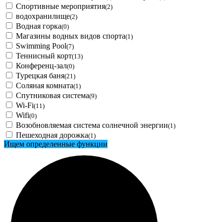
Спортивные мероприятия
(2)
водохранилище
(2)
Водная горка
(0)
Магазины водных видов спорта
(1)
Swimming Pool
(7)
Теннисный корт
(13)
Конференц-зал
(0)
Турецкая баня
(21)
Соляная комната
(1)
Спутниковая система
(9)
Wi-Fi
(11)
Wifi
(0)
Возобновляемая система солнечной энергии
(1)
Пешеходная дорожка
(1)
Ищем определенные функции