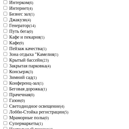
Интерком
(6)
Интернет
(4)
Бизнес зал
(1)
Джакузи
(4)
Генератор
(14)
Путь бега
(0)
Кафе и пекарня
(1)
Кафе
(9)
Пейзаж качества
(1)
Зона отдыха "Камелия
(1)
Крытый бассейн
(23)
Закрытая парковка
(4)
Консьерж
(3)
Зимний сад
(1)
Конференц-зал
(1)
Беговая дорожка
(1)
Прачечная
(0)
Газон
(0)
Светодиодное освещение
(4)
Лобби-Стойка регистрации
(5)
Мраморные полы
(0)
Супермаркеты
(1)