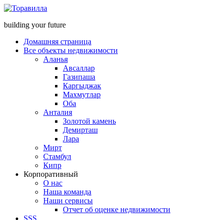
building your future
Домашняя страница
Все объекты недвижимости
Аланья
Авсаллар
Газипаша
Каргыджак
Махмутлар
Оба
Анталия
Золотой камень
Демирташ
Лара
Мирт
Стамбул
Кипр
Корпоративный
О нас
Наша команда
Наши сервисы
Отчет об оценке недвижимости
SSS