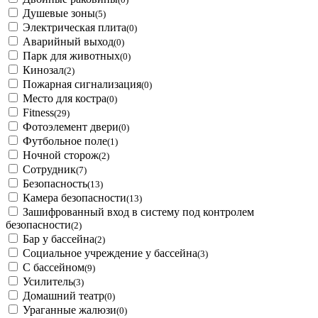
Душевые зоны
(5)
Электрическая плита
(0)
Аварийный выход
(0)
Парк для животных
(0)
Кинозал
(2)
Пожарная сигнализация
(0)
Место для костра
(0)
Fitness
(29)
Фотоэлемент двери
(0)
Футбольное поле
(1)
Ночной сторож
(2)
Сотрудник
(7)
Безопасность
(13)
Камера безопасности
(13)
Зашифрованный вход в систему под контролем
безопасности
(2)
Бар у бассейна
(2)
Социальное учреждение у бассейна
(3)
С бассейном
(9)
Усилитель
(3)
Домашний театр
(0)
Ураганные жалюзи
(0)