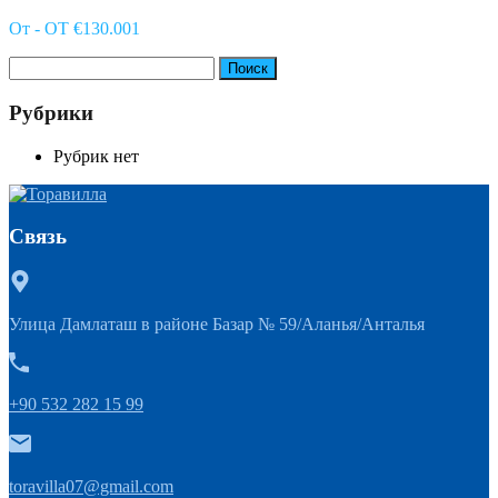
От - OT €130.001
Найти:
Рубрики
Рубрик нет
Связь
Улица Дамлаташ в районе Базар № 59/Аланья/Анталья
+90 532 282 15 99
toravilla07@gmail.com