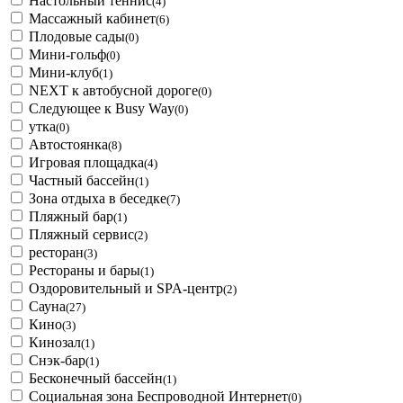
Настольный теннис
(4)
Массажный кабинет
(6)
Плодовые сады
(0)
Мини-гольф
(0)
Мини-клуб
(1)
NEXT к автобусной дороге
(0)
Следующее к Busy Way
(0)
утка
(0)
Автостоянка
(8)
Игровая площадка
(4)
Частный бассейн
(1)
Зона отдыха в беседке
(7)
Пляжный бар
(1)
Пляжный сервис
(2)
ресторан
(3)
Рестораны и бары
(1)
Оздоровительный и SPA-центр
(2)
Сауна
(27)
Кино
(3)
Кинозал
(1)
Снэк-бар
(1)
Бесконечный бассейн
(1)
Социальная зона Беспроводной Интернет
(0)