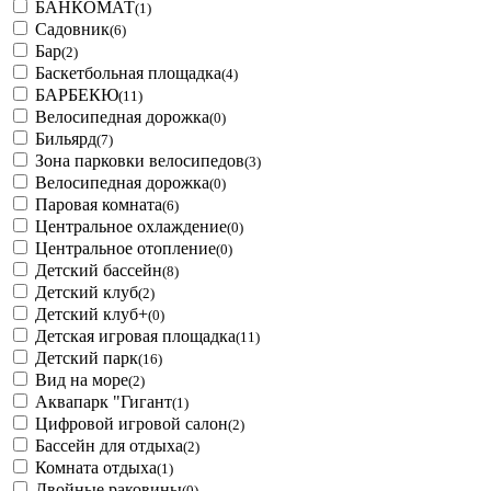
БАНКОМАТ
(1)
Садовник
(6)
Бар
(2)
Баскетбольная площадка
(4)
БАРБЕКЮ
(11)
Велосипедная дорожка
(0)
Бильярд
(7)
Зона парковки велосипедов
(3)
Велосипедная дорожка
(0)
Паровая комната
(6)
Центральное охлаждение
(0)
Центральное отопление
(0)
Детский бассейн
(8)
Детский клуб
(2)
Детский клуб+
(0)
Детская игровая площадка
(11)
Детский парк
(16)
Вид на море
(2)
Аквапарк "Гигант
(1)
Цифровой игровой салон
(2)
Бассейн для отдыха
(2)
Комната отдыха
(1)
Двойные раковины
(0)