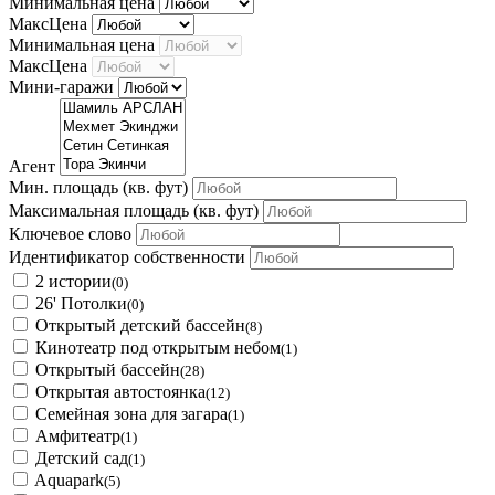
Минимальная цена
МаксЦена
Минимальная цена
МаксЦена
Мини-гаражи
Агент
Мин. площадь
(кв. фут)
Максимальная площадь
(кв. фут)
Ключевое слово
Идентификатор собственности
2 истории
(0)
26' Потолки
(0)
Открытый детский бассейн
(8)
Кинотеатр под открытым небом
(1)
Открытый бассейн
(28)
Открытая автостоянка
(12)
Семейная зона для загара
(1)
Амфитеатр
(1)
Детский сад
(1)
Aquapark
(5)