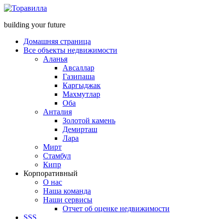
building your future
Домашняя страница
Все объекты недвижимости
Аланья
Авсаллар
Газипаша
Каргыджак
Махмутлар
Оба
Анталия
Золотой камень
Демирташ
Лара
Мирт
Стамбул
Кипр
Корпоративный
О нас
Наша команда
Наши сервисы
Отчет об оценке недвижимости
SSS