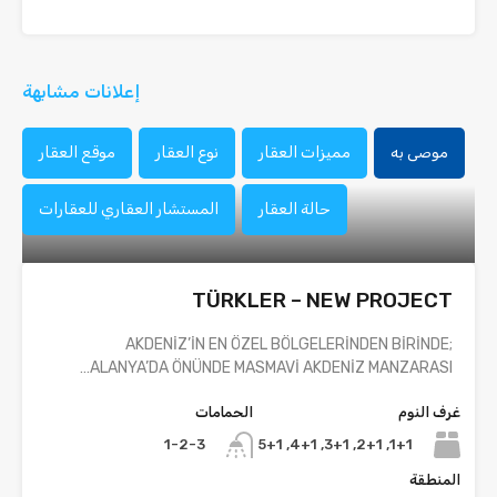
إعلانات مشابهة
موصى به
مميزات العقار
نوع العقار
موقع العقار
حالة العقار
المستشار العقاري للعقارات
TÜRKLER – NEW PROJECT
AKDENİZ’İN EN ÖZEL BÖLGELERİNDEN BİRİNDE;
ALANYA’DA ÖNÜNDE MASMAVİ AKDENİZ MANZARASI…
غرف النوم
الحمامات
1+1, 2+1, 3+1, 4+1, 5+1
1-2-3
المنطقة