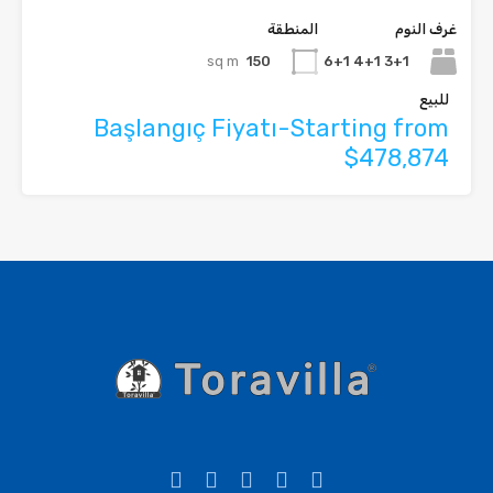
غرف النوم
المنطقة
sq m
150
3+1 4+1 6+1
للبيع
Başlangıç Fiyatı-Starting from
$478,874