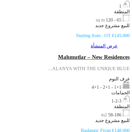
1
المنطقة
sq m
65 - 120
للبيع مشروع جديد
Starting from - OT €145.000
عرض المنشأة
Mahmutlar – New Residences
ALANYA WITH THE UNIQUE BLUE…
غرف النوم
1+1 - 2+1 - 4+1
الحمامات
1-2-3
المنطقة
m2
58-186
للبيع مشروع جديد
Başlangıc Fiyatı €148.000