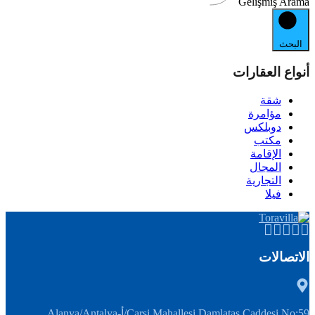
Gelişmiş Arama
البحث
أنواع العقارات
شقة
مؤامرة
دوبلكس
مكتب
الإقامة
المجال
التجارية
فيلا
الاتصالات
Carsi Mahallesi Damlataş Caddesi No:59/أ-Alanya/Antalya