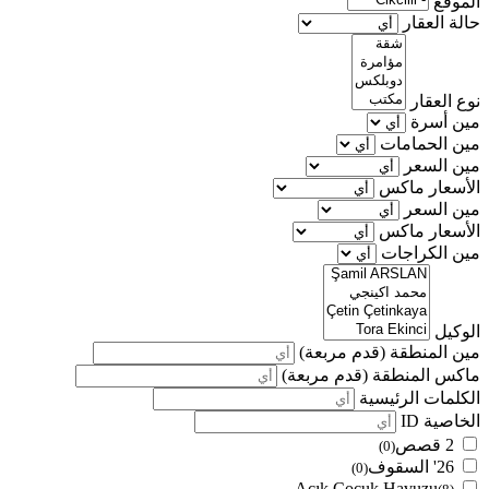
الموقع
حالة العقار
نوع العقار
مين أسرة
مين الحمامات
مين السعر
الأسعار ماكس
مين السعر
الأسعار ماكس
مين الكراجات
الوكيل
مين المنطقة
(قدم مربعة)
ماكس المنطقة
(قدم مربعة)
الكلمات الرئيسية
الخاصية ID
2 قصص
(0)
26' السقوف
(0)
Açık Çocuk Havuzu