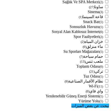
Sağlık Ve SPA Merkezi
(2)
ساونا
(27)
Sinema
(3)
قاعة السينما
(1)
Snack Bar
(1)
Sonsuzluk Havuzu
(1)
Sosyal Alan Kablosuz İnternet
(0)
Spor Faaliyetleri
(2)
خزان المياه
(2)
ماء منزلق
(0)
Su Sporları Mağazaları
(1)
حمام سباحة
(7)
ملعب تنس
(13)
Toplantı Odası
(0)
تركي
(21)
Tuz Odası
(1)
نظام الأقمار الصناعية
(9)
Wi-Fi
(11)
واي فاي
(0)
Yenilenebilir Güneş Enerji Sistemi
(1)
Yürüme Yolu
(1)
تبحث عن بعض الميزات