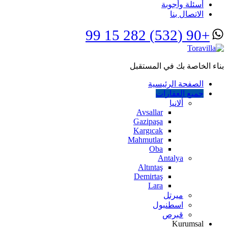
أسئلة وأجوبة
الاتصال بنا
+90 (532) 282 15 99
بناء الخاصة بك في المستقبل
الصفحة الرئيسية
جميع العقارات
ألانيا
Avsallar
Gazipaşa
Kargıcak
Mahmutlar
Oba
Antalya
Altıntaş
Demirtaş
Lara
ميرتل
اسطنبول
قبرص
Kurumsal