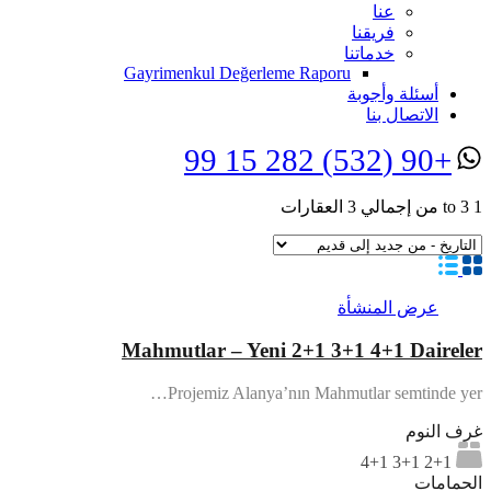
عنا
فريقنا
خدماتنا
Gayrimenkul Değerleme Raporu
أسئلة وأجوبة
الاتصال بنا
+90 (532) 282 15 99
1
3
to
من إجمالي
3
العقارات
عرض المنشأة
Mahmutlar – Yeni 2+1 3+1 4+1 Daireler
Projemiz Alanya’nın Mahmutlar semtinde yer…
غرف النوم
2+1 3+1 4+1
الحمامات