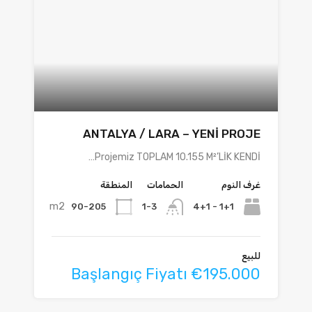
ANTALYA / LARA – YENİ PROJE
Projemiz TOPLAM 10.155 M²’LİK KENDİ…
غرف النوم
الحمامات
المنطقة
m2
90-205
1+1 - 4+1
1-3
للبيع
Başlangıç Fiyatı €195.000