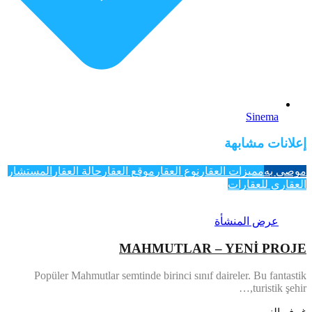
Sinema
إعلانات مشابهة
موصى به
مميزات العقار
نوع العقار
موقع العقار
حالة العقار
المستشار
العقاري للعقارات
عرض المنشأة
MAHMUTLAR – YENİ PROJE
Popüler Mahmutlar semtinde birinci sınıf daireler. Bu fantastik
turistik şehir,…