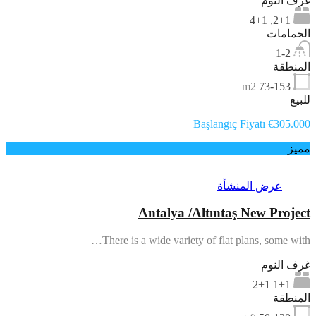
غرف النوم
2+1, 4+1
الحمامات
1-2
المنطقة
m2
73-153
للبيع
Başlangıç Fiyatı €305.000
مميز
عرض المنشأة
Antalya /Altıntaş New Project
There is a wide variety of flat plans, some with…
غرف النوم
1+1 2+1
المنطقة