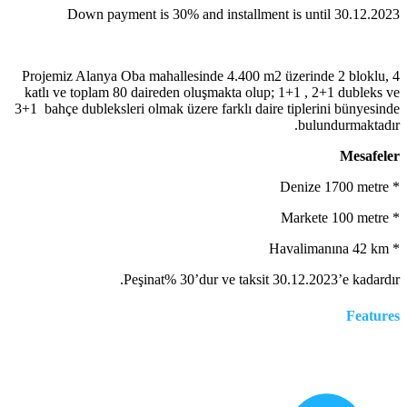
Down payment is 30% and installment is until 30.12.2023
Projemiz Alanya Oba mahallesinde 4.400 m
2
üzerinde 2 bloklu, 4
katlı ve toplam 80 daireden oluşmakta olup; 1+1 , 2+1 dubleks ve
3+1 bahçe dubleksleri olmak üzere farklı daire tiplerini bünyesinde
bulundurmaktadır.
Mesafeler
* Denize 1700 metre
* Markete 100 metre
* Havalimanına 42 km
Peşinat% 30’dur ve taksit 30.12.2023’e kadardır.
Features