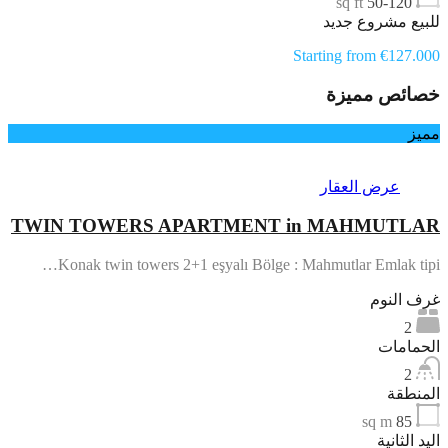
sq ft
50-120
للبيع مشروع جديد
Starting from €127.000
خصائص مميزة
مميز
عرض العقار
TWIN TOWERS APARTMENT in MAHMUTLAR
Konak twin towers 2+1 eşyalı Bölge : Mahmutlar Emlak tipi…
غرف النوم
2
الحمامات
2
المنطقة
sq m
85
اليد الثانية