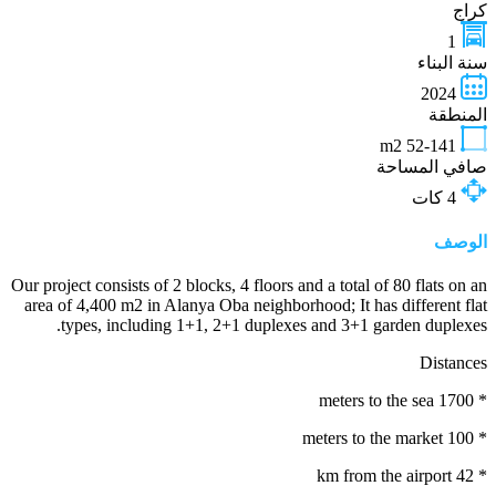
كراج
1
سنة البناء
2024
المنطقة
m2
52-141
صافي المساحة
4
كات
الوصف
Our project consists of 2 blocks, 4 floors and a total of 80 flats on an
area of ​​4,400 m2 in Alanya Oba neighborhood; It has different flat
types, including 1+1, 2+1 duplexes and 3+1 garden duplexes.
Distances
* 1700 meters to the sea
* 100 meters to the market
* 42 km from the airport