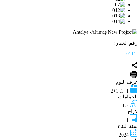
رقم العقار :
0111
غرف النوم
1+1. 2+1
الحمامات
1-2
كراج
1
سنة البناء
2024