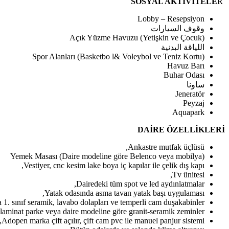
R
SOSYAL AKTİVİTELE
Lobby – Resepsiyon
وقوف السيارات
Açık Yüzme Havuzu (Yetişkin ve Çocuk)
اللياقة البدنية
Spor Alanları (Basketbo l& Voleybol ve Teniz Kortu)
Havuz Barı
Buhar Odası
ساونا
Jeneratör
Peyzaj
Aquapark
DAİRE ÖZELLİKLERİ
Ankastre mutfak üçlüsü,
Yemek Masası (Daire modeline göre Belenco veya mobilya)
Vestiyer, cnc kesim lake boya iç kapılar ile çelik dış kapı,
Tv ünitesi,
Dairedeki tüm spot ve led aydınlatmalar,
Yatak odasında asma tavan yatak başı uygulaması,
1. sınıf seramik, lavabo dolapları ve temperli cam duşakabinler,
aminat parke veya daire modeline göre granit-seramik zeminler,
Adopen marka çift açılır, çift cam pvc ile manuel panjur sistemi,