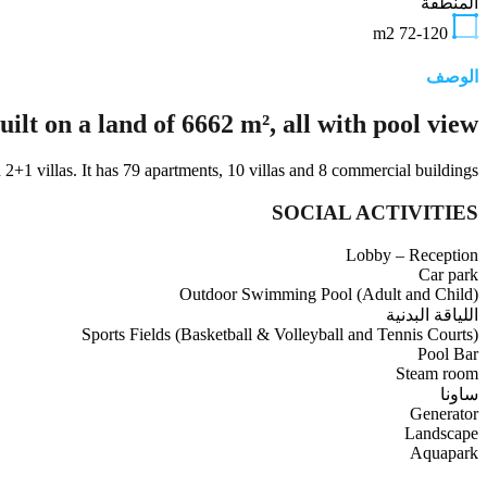
المنطقة
m2
72-120
الوصف
ilt on a land of 6662 m², all with pool view.
 2+1 villas. It has 79 apartments, 10 villas and 8 commercial buildings.
SOCIAL ACTIVITIES
Lobby – Reception
Car park
Outdoor Swimming Pool (Adult and Child)
اللياقة البدنية
Sports Fields (Basketball & Volleyball and Tennis Courts)
Pool Bar
Steam room
ساونا
Generator
Landscape
Aquapark