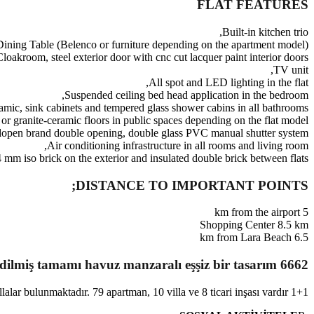
FLAT FEATURES
Built-in kitchen trio,
Dining Table (Belenco or furniture depending on the apartment model)
Cloakroom, steel exterior door with cnc cut lacquer paint interior doors,
TV unit,
All spot and LED lighting in the flat,
Suspended ceiling bed head application in the bedroom,
ramic, sink cabinets and tempered glass shower cabins in all bathrooms,
or granite-ceramic floors in public spaces depending on the flat model,
open brand double opening, double glass PVC manual shutter system,
Air conditioning infrastructure in all rooms and living room,
 mm iso brick on the exterior and insulated double brick between flats.
DISTANCE TO IMPORTANT POINTS;
5 km from the airport
Shopping Center 8.5 km
6.5 km from Lara Beach
6662 m² arsa üzerine inşa edilmiş tamamı havuz manzaralı eşşiz bir tasarım.
1+1 daire ve 2+1 villalar bulunmaktadır. 79 apartman, 10 villa ve 8 ticari inşası vardır.