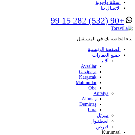
أسئلة وأجوبة
الاتصال بنا
+90 (532) 282 15 99
بناء الخاصة بك في المستقبل
الصفحة الرئيسية
جميع العقارات
ألانيا
Avsallar
Gazipaşa
Kargıcak
Mahmutlar
Oba
Antalya
Altıntaş
Demirtaş
Lara
ميرتل
اسطنبول
قبرص
Kurumsal