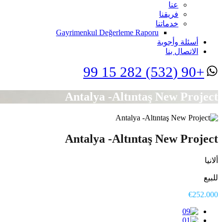
عنا
فريقنا
خدماتنا
Gayrimenkul Değerleme Raporu
أسئلة وأجوبة
الاتصال بنا
+90 (532) 282 15 99
Antalya -Altıntaş New Project
Antalya -Altıntaş New Project
ألانيا
للبيع
€252.000