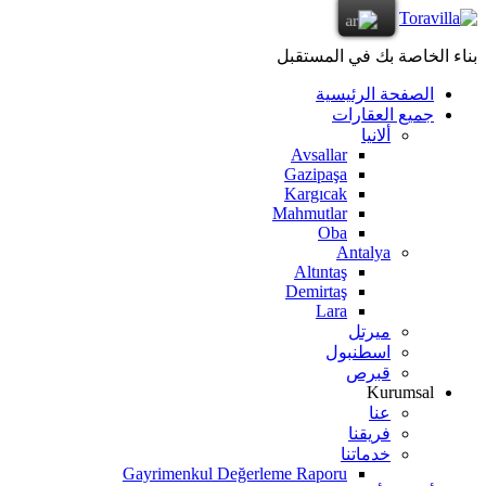
بناء الخاصة بك في المستقبل
الصفحة الرئيسية
جميع العقارات
ألانيا
Avsallar
Gazipaşa
Kargıcak
Mahmutlar
Oba
Antalya
Altıntaş
Demirtaş
Lara
ميرتل
اسطنبول
قبرص
Kurumsal
عنا
فريقنا
خدماتنا
Gayrimenkul Değerleme Raporu