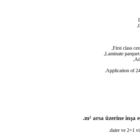
First class ce
Laminate parquet 
Ad
Application of 24