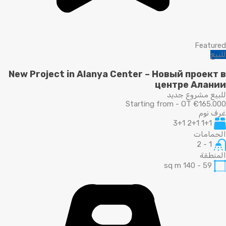
Featured
للبيع
New Project in Alanya Center – Новый проект в
центре Алании
للبيع مشروع جديد
Starting from - OT €165.000
غرف نوم
1+1 2+1 3+1
الحمامات
1 - 2
المنطقة
sq m
59 - 140