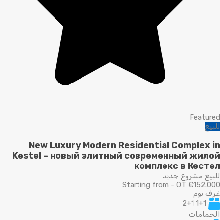
Featured
للبيع
New Luxury Modern Residential Complex in
Kestel – новый элитный современный жилой
комплекс в Кестел
للبيع مشروع جديد
Starting from - OT €152.000
غرف نوم
1+1 2+1
الحمامات