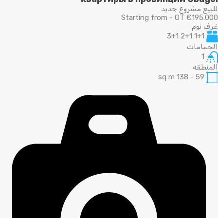
للبيع مشروع جديد
Starting from - OT €195.000
غرف نوم
1+1 2+1 3+1
الحمامات
1
المنطقة
sq m
59 - 138