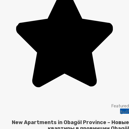
Featured
للبيع
New Apartments in Obagöl Province – Новые
квартиры в провинции Obagöl