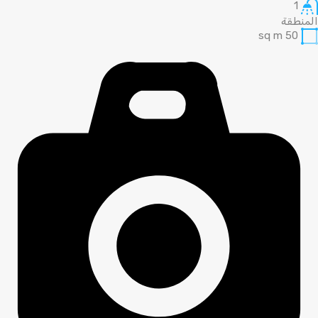
1
المنطقة
sq m
50