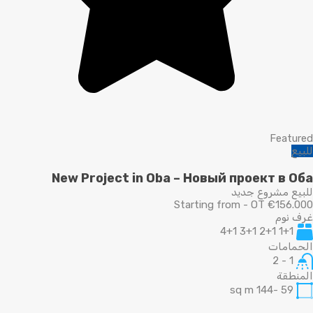
Featured
للبيع
New Project in Oba – Новый проект в Оба
للبيع مشروع جديد
Starting from - OT €156.000
غرف نوم
1+1 2+1 3+1 4+1
الحمامات
1 - 2
المنطقة
sq m
59 -144