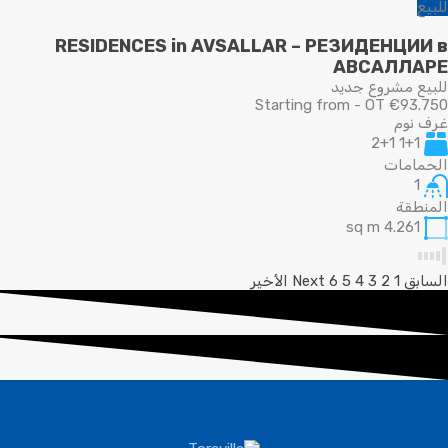
للبيع
RESIDENCES in AVSALLAR – РЕЗИДЕНЦИИ в
АВСАЛЛАРЕ
للبيع مشروع جديد
Starting from - OT €93.750
غرف نوم
1+1 2+1
الحمامات
1
المنطقة
sq m
4.261
السابق
1
2
3
4
5
6
Next
الأخير