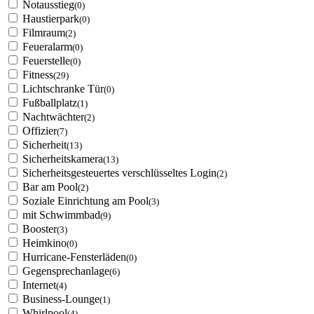
Notausstieg
(0)
Haustierpark
(0)
Filmraum
(2)
Feueralarm
(0)
Feuerstelle
(0)
Fitness
(29)
Lichtschranke Tür
(0)
Fußballplatz
(1)
Nachtwächter
(2)
Offizier
(7)
Sicherheit
(13)
Sicherheitskamera
(13)
Sicherheitsgesteuertes verschlüsseltes Login
(2)
Bar am Pool
(2)
Soziale Einrichtung am Pool
(3)
mit Schwimmbad
(9)
Booster
(3)
Heimkino
(0)
Hurricane-Fensterläden
(0)
Gegensprechanlage
(6)
Internet
(4)
Business-Lounge
(1)
Whirlpool
(4)