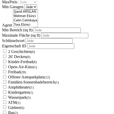
MaxPreis
Min Garagen
Agent
Min Bereich
(sq ft)
Maximale Fläche
(sq ft)
Schlüsselwort
Eigenschaft ID
2 Geschichten
(0)
26' Decken
(0)
Kinder-Freibad
(8)
Open-Air-Kino
(1)
Freibad
(28)
Offener Autoparkplatz
(12)
Familien-Sonnenbadebereich
(1)
Amphitheater
(1)
Kindergarten
(1)
Wasserpark
(5)
ATM
(1)
Gärtner
(6)
Bar
(2)