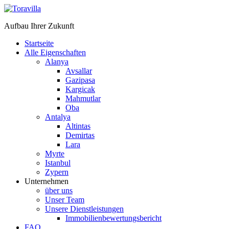
Aufbau Ihrer Zukunft
Startseite
Alle Eigenschaften
Alanya
Avsallar
Gazipasa
Kargicak
Mahmutlar
Oba
Antalya
Altintas
Demirtas
Lara
Myrte
Istanbul
Zypern
Unternehmen
über uns
Unser Team
Unsere Dienstleistungen
Immobilienbewertungsbericht
FAQ