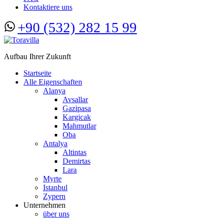
Kontaktiere uns
+90 (532) 282 15 99
Aufbau Ihrer Zukunft
Startseite
Alle Eigenschaften
Alanya
Avsallar
Gazipasa
Kargicak
Mahmutlar
Oba
Antalya
Altintas
Demirtas
Lara
Myrte
Istanbul
Zypern
Unternehmen
über uns