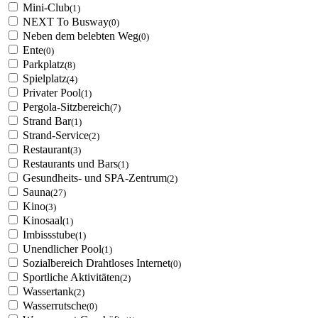
Mini-Club
(1)
NEXT To Busway
(0)
Neben dem belebten Weg
(0)
Ente
(0)
Parkplatz
(8)
Spielplatz
(4)
Privater Pool
(1)
Pergola-Sitzbereich
(7)
Strand Bar
(1)
Strand-Service
(2)
Restaurant
(3)
Restaurants und Bars
(1)
Gesundheits- und SPA-Zentrum
(2)
Sauna
(27)
Kino
(3)
Kinosaal
(1)
Imbissstube
(1)
Unendlicher Pool
(1)
Sozialbereich Drahtloses Internet
(0)
Sportliche Aktivitäten
(2)
Wassertank
(2)
Wasserrutsche
(0)