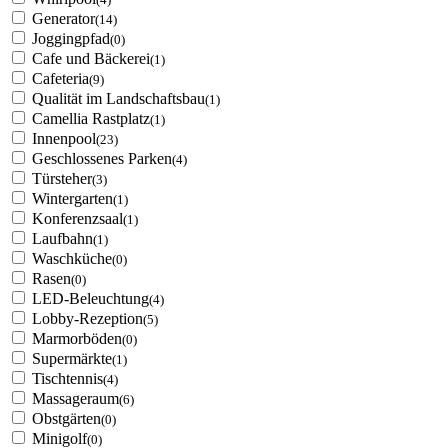
Generator
(14)
Joggingpfad
(0)
Cafe und Bäckerei
(1)
Cafeteria
(9)
Qualität im Landschaftsbau
(1)
Camellia Rastplatz
(1)
Innenpool
(23)
Geschlossenes Parken
(4)
Türsteher
(3)
Wintergarten
(1)
Konferenzsaal
(1)
Laufbahn
(1)
Waschküche
(0)
Rasen
(0)
LED-Beleuchtung
(4)
Lobby-Rezeption
(5)
Marmorböden
(0)
Supermärkte
(1)
Tischtennis
(4)
Massageraum
(6)
Obstgärten
(0)
Minigolf
(0)