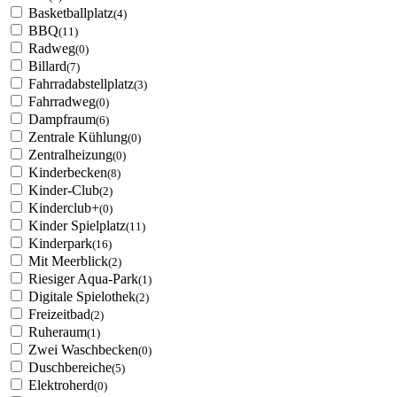
Basketballplatz
(4)
BBQ
(11)
Radweg
(0)
Billard
(7)
Fahrradabstellplatz
(3)
Fahrradweg
(0)
Dampfraum
(6)
Zentrale Kühlung
(0)
Zentralheizung
(0)
Kinderbecken
(8)
Kinder-Club
(2)
Kinderclub+
(0)
Kinder Spielplatz
(11)
Kinderpark
(16)
Mit Meerblick
(2)
Riesiger Aqua-Park
(1)
Digitale Spielothek
(2)
Freizeitbad
(2)
Ruheraum
(1)
Zwei Waschbecken
(0)
Duschbereiche
(5)
Elektroherd
(0)