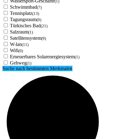
Wassersport-Geschäfte
(1)
Schwimmbad
(7)
Tennisplatz
(13)
Tagungsraum
(0)
Türkisches Bad
(21)
Salzraum
(1)
Satellitensystem
(9)
W-lan
(11)
Wifi
(0)
Erneuerbares Solarenergiesystem
(1)
Gehweg
(1)
Suche nach bestimmten Merkmalen