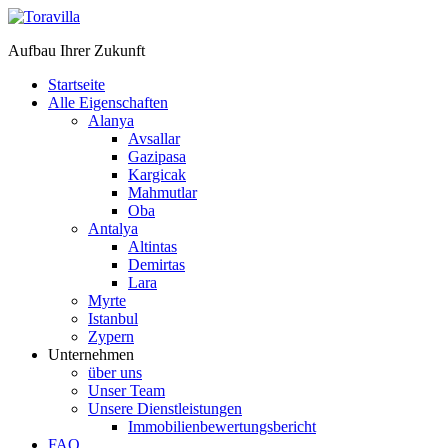
Aufbau Ihrer Zukunft
Startseite
Alle Eigenschaften
Alanya
Avsallar
Gazipasa
Kargicak
Mahmutlar
Oba
Antalya
Altintas
Demirtas
Lara
Myrte
Istanbul
Zypern
Unternehmen
über uns
Unser Team
Unsere Dienstleistungen
Immobilienbewertungsbericht
FAQ