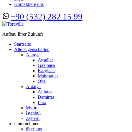
Kontaktiere uns
+90 (532) 282 15 99
Aufbau Ihrer Zukunft
Startseite
Alle Eigenschaften
Alanya
Avsallar
Gazipasa
Kargicak
Mahmutlar
Oba
Antalya
Altintas
Demirtas
Lara
Myrte
Istanbul
Zypern
Unternehmen
über uns