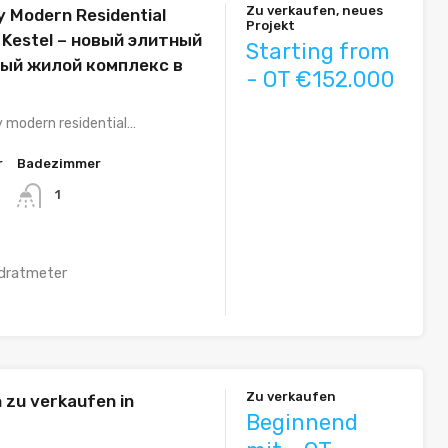
Zu verkaufen, neues
 Modern Residential
Projekt
 Kestel – новый элитный
Starting from
ый жилой комплекс в
- OT €152.000
y modern residential…
r
Badezimmer
1
dratmeter
Zu verkaufen
zu verkaufen in
Beginnend