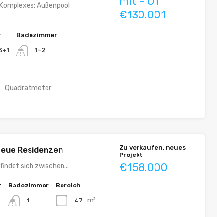
mit - OT
 Komplexes: Außenpool
€130.001
r
Badezimmer
 3+1
1-2
Quadratmeter
0
Zu verkaufen, neues
 Neue Residenzen
Projekt
€158.000
findet sich zwischen...
r
Badezimmer
Bereich
m²
47
1