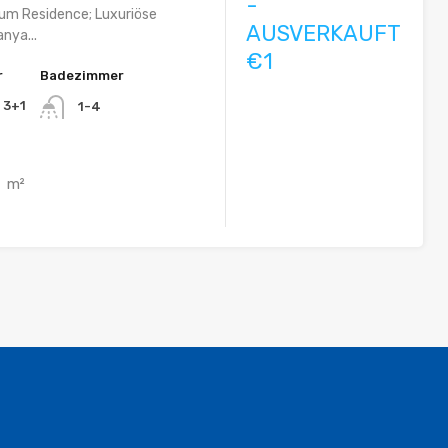
-
um Residence; Luxuriöse
AUSVERKAUFT
anya...
€1
r
Badezimmer
, 3+1
1-4
m²