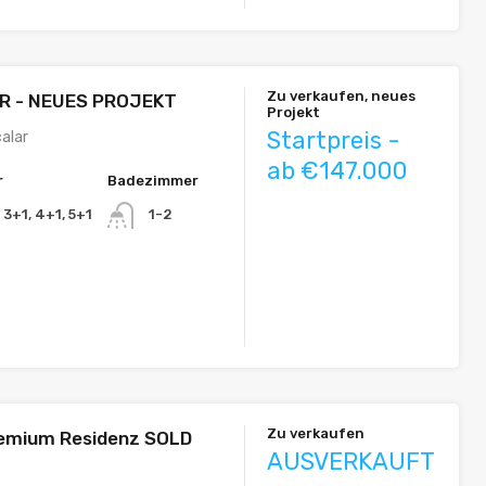
Zu verkaufen, neues
R - NEUES PROJEKT
Projekt
Startpreis -
calar
ab €147.000
r
Badezimmer
, 3+1, 4+1, 5+1
1-2
Zu verkaufen
remium Residenz SOLD
AUSVERKAUFT