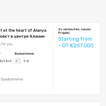
Zu verkaufen, neues
t at the heart of Alanya
Projekt
роект в центре Алании
Starting from
g for you…
- OT €257.000
r
Badezimmer
 3+1 4+1
1-2
Quadratmeter