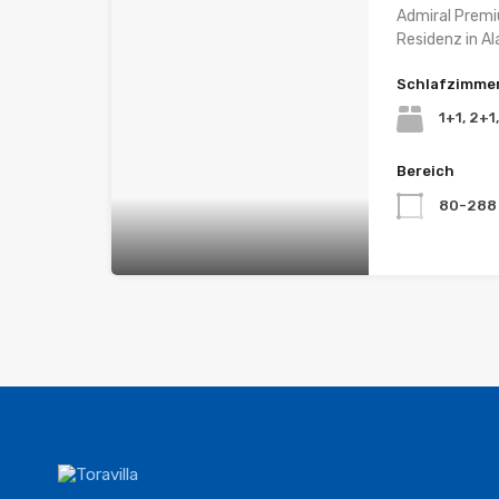
Admiral Premi
Residenz in Al
Schlafzimme
1+1, 2+1
Bereich
80-288