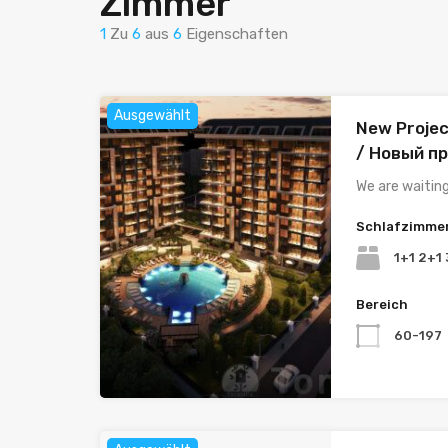
Zimmer
1
Zu
6
aus
6
Eigenschaften
Ausgewählt
New Projec
/ Новый п
We are waitin
Schlafzimme
1+1 2+1
Bereich
60-197