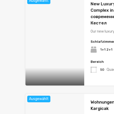
Ausgewählt
New Luxury
Complex in
современн
Кестел
Our new luxur
Schlafzimme
1+1 2+1
Bereich
Qua
50
Ausgewählt
Wohnungen 
Kargicak