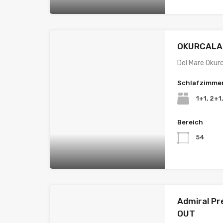
OKURCALA
Del Mare Okur
Schlafzimme
1+1, 2+1
Bereich
54
Admiral P
OUT