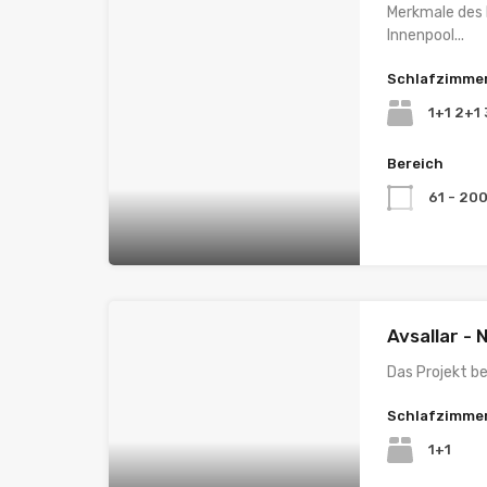
Merkmale des
Innenpool...
Schlafzimme
1+1 2+1
Bereich
61 - 20
Avsallar -
Das Projekt be
Schlafzimme
1+1