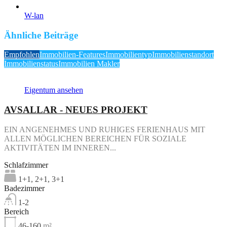
W-lan
Ähnliche Beiträge
Empfohlen
Immobilien-Features
Immobilientyp
Immobilienstandort
Immobilienstatus
Immobilien Makler
Eigentum ansehen
AVSALLAR - NEUES PROJEKT
EIN ANGENEHMES UND RUHIGES FERIENHAUS MIT
ALLEN MÖGLICHEN BEREICHEN FÜR SOZIALE
AKTIVITÄTEN IM INNEREN...
Schlafzimmer
1+1, 2+1, 3+1
Badezimmer
1-2
Bereich
46-160
m²