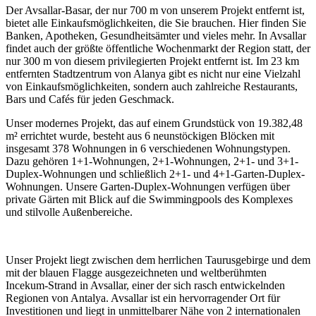
Der Avsallar-Basar, der nur 700 m von unserem Projekt entfernt ist,
bietet alle Einkaufsmöglichkeiten, die Sie brauchen. Hier finden Sie
Banken, Apotheken, Gesundheitsämter und vieles mehr. In Avsallar
findet auch der größte öffentliche Wochenmarkt der Region statt, der
nur 300 m von diesem privilegierten Projekt entfernt ist. Im 23 km
entfernten Stadtzentrum von Alanya gibt es nicht nur eine Vielzahl
von Einkaufsmöglichkeiten, sondern auch zahlreiche Restaurants,
Bars und Cafés für jeden Geschmack.
Unser modernes Projekt, das auf einem Grundstück von 19.382,48
m² errichtet wurde, besteht aus 6 neunstöckigen Blöcken mit
insgesamt 378 Wohnungen in 6 verschiedenen Wohnungstypen.
Dazu gehören 1+1-Wohnungen, 2+1-Wohnungen, 2+1- und 3+1-
Duplex-Wohnungen und schließlich 2+1- und 4+1-Garten-Duplex-
Wohnungen. Unsere Garten-Duplex-Wohnungen verfügen über
private Gärten mit Blick auf die Swimmingpools des Komplexes
und stilvolle Außenbereiche.
Unser Projekt liegt zwischen dem herrlichen Taurusgebirge und dem
mit der blauen Flagge ausgezeichneten und weltberühmten
Incekum-Strand in Avsallar, einer der sich rasch entwickelnden
Regionen von Antalya. Avsallar ist ein hervorragender Ort für
Investitionen und liegt in unmittelbarer Nähe von 2 internationalen