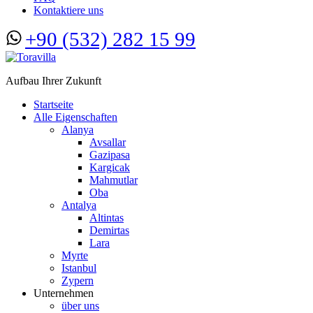
Kontaktiere uns
+90 (532) 282 15 99
Aufbau Ihrer Zukunft
Startseite
Alle Eigenschaften
Alanya
Avsallar
Gazipasa
Kargicak
Mahmutlar
Oba
Antalya
Altintas
Demirtas
Lara
Myrte
Istanbul
Zypern
Unternehmen
über uns