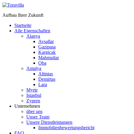
Aufbau Ihrer Zukunft
Startseite
Alle Eigenschaften
Alanya
Avsallar
Gazipasa
Kargicak
Mahmutlar
Oba
Antalya
Altintas
Demirtas
Lara
Myrte
Istanbul
Zypern
Unternehmen
über uns
Unser Team
Unsere Dienstleistungen
Immobilienbewertungsbericht
FAQ