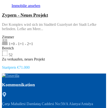
Immobilie ansehen
Zypern - Neues Projekt
Der Komplex wird sich im Stadtteil Guzelyurt der Stadt Lefke
befinden. Lefke am Meer...
Zimmer
1+0 - 1+1 - 2+1
Bereich
52
Zu verkaufen, neues Projekt
Startpreis €71.000
Kommunikation
Çarşı Mahallesi Damlataş Caddesi No:59/A Alanya/Antalya