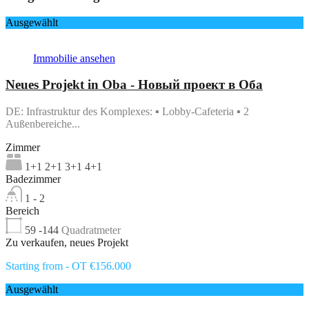
Ausgewählt
Immobilie ansehen
Neues Projekt in Oba - Новый проект в Оба
DE: Infrastruktur des Komplexes: ▪ Lobby-Cafeteria ▪ 2
Außenbereiche...
Zimmer
1+1 2+1 3+1 4+1
Badezimmer
1 - 2
Bereich
59 -144
Quadratmeter
Zu verkaufen, neues Projekt
Starting from - OT €156.000
Ausgewählt