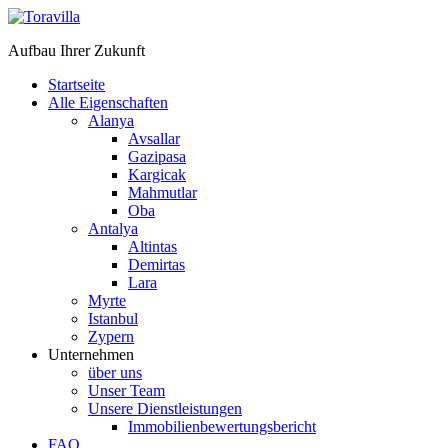
Aufbau Ihrer Zukunft
Startseite
Alle Eigenschaften
Alanya
Avsallar
Gazipasa
Kargicak
Mahmutlar
Oba
Antalya
Altintas
Demirtas
Lara
Myrte
Istanbul
Zypern
Unternehmen
über uns
Unser Team
Unsere Dienstleistungen
Immobilienbewertungsbericht
FAQ