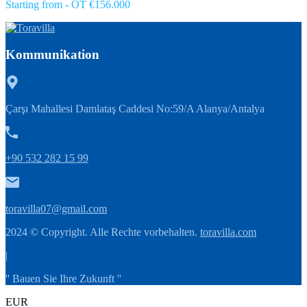
Starting from - OT €156.000
Kommunikation
Çarşı Mahallesi Damlataş Caddesi No:59/A Alanya/Antalya
+90 532 282 15 99
toravilla07@gmail.com
2024 © Copyright. Alle Rechte vorbehalten.
toravilla.com
|
'' Bauen Sie Ihre Zukunft ''
EUR