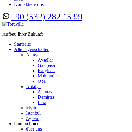
Kontaktiere uns
+90 (532) 282 15 99
Aufbau Ihrer Zukunft
Startseite
Alle Eigenschaften
Alanya
Avsallar
Gazipasa
Kargicak
Mahmutlar
Oba
Antalya
Altintas
Demirtas
Lara
Myrte
Istanbul
Zypern
Unternehmen
über uns